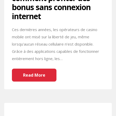
bonus sans connexion
internet
Ces dernières années, les opérateurs de casino
mobile ont misé sur la liberté de jeu, même
lorsqu’aucun réseau cellulaire n’est disponible.
Grâce à des applications capables de fonctionner
entièrement hors ligne, les…
Read More