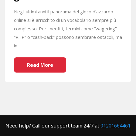
Negli ultimi anni il panorama del gioco d’azzardo
online si è arricchito di un vocabolario sempre più
complesso. Per i neofiti, termini come “wagering”,
“RTP” o “cash‑back” possono sembrare ostacoli, ma
in…
Read More
Need help? Call our support team 24/7 at
01201664461