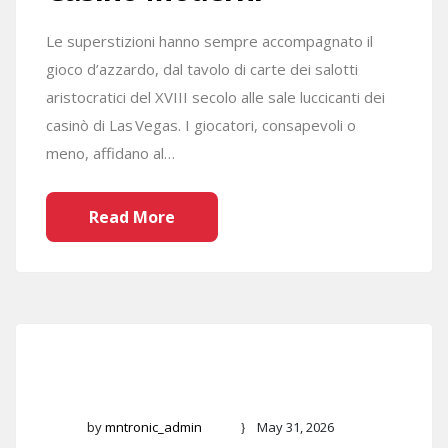
Le superstizioni hanno sempre accompagnato il
gioco d’azzardo, dal tavolo di carte dei salotti
aristocratici del XVIII secolo alle sale luccicanti dei
casinò di Las Vegas. I giocatori, consapevoli o
meno, affidano al…
Read More
by
mntronic_admin
May 31, 2026