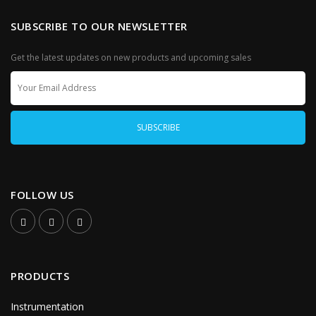
SUBSCRIBE TO OUR NEWSLETTER
Get the latest updates on new products and upcoming sales
FOLLOW US
PRODUCTS
Instrumentation