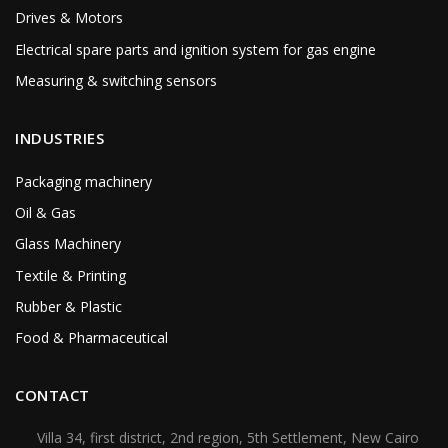
Drives & Motors
Electrical spare parts and ignition system for gas engine
Measuring & switching sensors
INDUSTRIES
Packaging machinery
Oil & Gas
Glass Machinery
Textile & Printing
Rubber & Plastic
Food & Pharmaceutical
CONTACT
Villa 34, first district, 2nd region, 5th Settlement, New Cairo