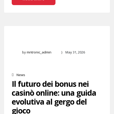
by
mntronic_admin
May 31, 2026
News
Il futuro dei bonus nei
casinò online: una guida
evolutiva al gergo del
gioco