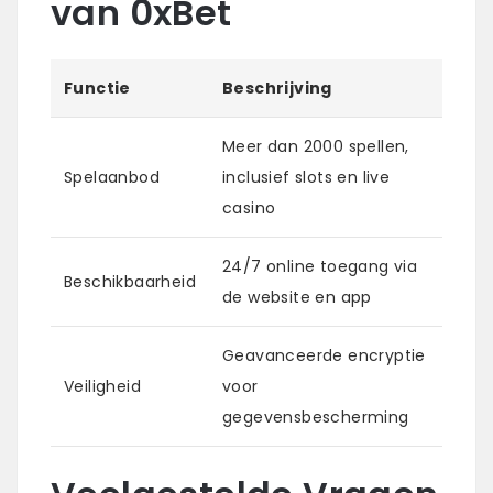
van 0xBet
Functie
Beschrijving
Meer dan 2000 spellen,
Spelaanbod
inclusief slots en live
casino
24/7 online toegang via
Beschikbaarheid
de website en app
Geavanceerde encryptie
Veiligheid
voor
gegevensbescherming