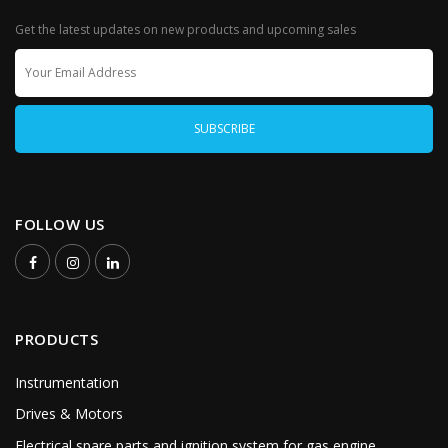
Get the latest updates on new products and upcoming sales
FOLLOW US
PRODUCTS
Instrumentation
Drives & Motors
Electrical spare parts and ignition system for gas engine