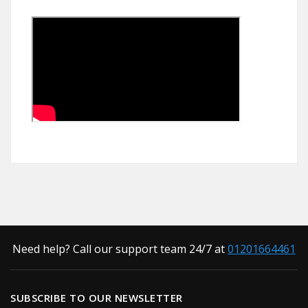
Need help? Call our support team 24/7 at
01201664461
SUBSCRIBE TO OUR NEWSLETTER