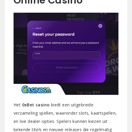
Online Casino
Het
0xBet casino
biedt een uitgebreide
verzameling spellen, waaronder slots, kaartspellen,
en live dealer-opties. Spelers kunnen kiezen uit
bekende titels en nieuwe releases die regelmatig