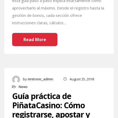
esta guía paso a paso explica exactamente cómo
aprovecharlo al máximo. Desde el registro hasta la
gestión de bonos, cada sección ofrece
instrucciones claras, cálculos…
Read More
by
mntronic_admin
August 25, 2018
News
Guía práctica de
PiñataCasino: Cómo
registrarse, apostar y