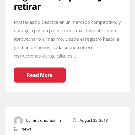
retirar
PiñataCasino destaca en un mercado competitivo, y
esta guía paso a paso explica exactamente cómo
aprovecharlo al máximo. Desde el registro hasta la
gestión de bonos, cada sección ofrece
instrucciones claras, cálculos…
Read More
by
mntronic_admin
August 25, 2018
News