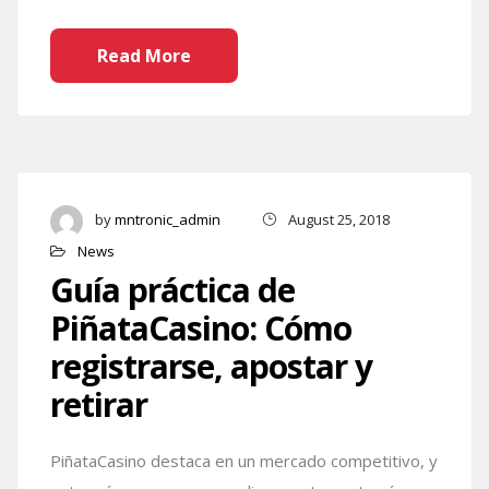
Read More
by
mntronic_admin
August 25, 2018
News
Guía práctica de
PiñataCasino: Cómo
registrarse, apostar y
retirar
PiñataCasino destaca en un mercado competitivo, y