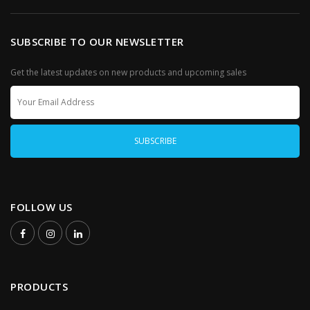
SUBSCRIBE TO OUR NEWSLETTER
Get the latest updates on new products and upcoming sales
FOLLOW US
PRODUCTS