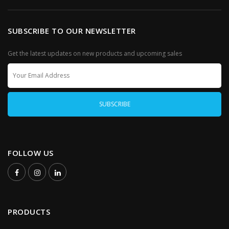
SUBSCRIBE TO OUR NEWSLETTER
Get the latest updates on new products and upcoming sales
FOLLOW US
PRODUCTS