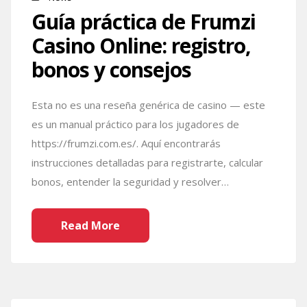
Guía práctica de Frumzi
Casino Online: registro,
bonos y consejos
Esta no es una reseña genérica de casino — este
es un manual práctico para los jugadores de
https://frumzi.com.es/. Aquí encontrarás
instrucciones detalladas para registrarte, calcular
bonos, entender la seguridad y resolver…
Read More