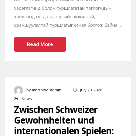
хэрэглэгчид болон туршлагатай тоглогчдын
хоёуланд нь дээд зэргийн хөгжилтэй,
урамшуулалтай туршлагыг санал болгож байна….
Read More
by
mntronic_admin
July 20, 2026
News
Zwischen Schweizer
Gewohnheiten und
internationalen Spielen: