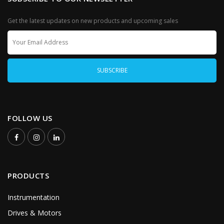
Get the latest updates on new products and upcoming sales
FOLLOW US
PRODUCTS
Instrumentation
Drives & Motors