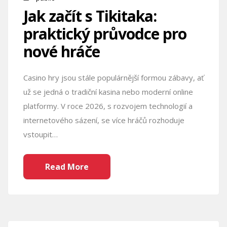
Jak začít s Tikitaka:
praktický průvodce pro
nové hráče
Casino hry jsou stále populárnější formou zábavy, ať
už se jedná o tradiční kasina nebo moderní online
platformy. V roce 2026, s rozvojem technologií a
internetového sázení, se více hráčů rozhoduje
vstoupit…
Read More