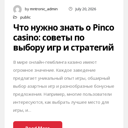
by
mntronic_admin
July 20, 2026
public
Что нужно знать о Pinco
casino: советы по
выбору игр и стратегий
В мире онлайн-гемблинга казино имеют
огромное значение. Каждое заведение
предлагает уникальный опыт игры, обширный
выбор азартных игр и разнообразные бонусные
предложения. Например, многие пользователи
интересуются, как выбрать лучшее место для
игры, и…