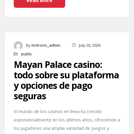
Read More
by
mntronic_admin
July 20, 2026
public
Mayan Palace casino:
todo sobre su plataforma
y opciones de pago
seguras
El mundo de los casinos en línea ha crecido
exponencialmente en los últimos años, ofreciendo a
los jugadores una amplia variedad de juegos y