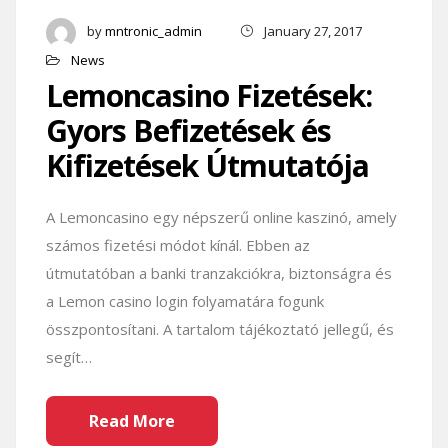
by
mntronic_admin
January 27, 2017
News
Lemoncasino Fizetések:
Gyors Befizetések és
Kifizetések Útmutatója
A Lemoncasino egy népszerű online kaszinó, amely
számos fizetési módot kínál. Ebben az
útmutatóban a banki tranzakciókra, biztonságra és
a Lemon casino login folyamatára fogunk
összpontosítani. A tartalom tájékoztató jellegű, és
segít…
Read More