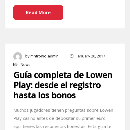
Read More
by
mntronic_admin
January 20, 2017
News
Guía completa de Lowen
Play: desde el registro
hasta los bonos
Muchos jugadores tienen preguntas sobre Lowen
Play casino antes de depositar su primer euro —
aquí tienes las respuestas honestas. Esta guía te