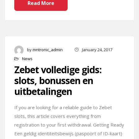
Read More
by
mntronic_admin
January 24, 2017
News
Zebet volledige gids:
slots, bonussen en
uitbetalingen
If you are looking for a reliable guide to Zebet
slots, this article covers everything from
registration to your first withdrawal. Getting Ready
Een geldig identiteitsbewijs (paspoort of ID-kaart)