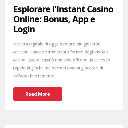
Esplorare l’Instant Casino
Online: Bonus, App e
Login
Nell’era digitale di oggi, sempre più giocatori
cercano il piacere immediato fornito dagli instant
casino. Questi casinò non solo offrono un accesso
rapido ai giochi, ma permettono ai giocatori di
tuffarsi direttamente…
Read More