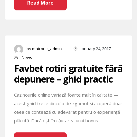
Read More
by
mntronic_admin
January 24, 2017
News
Favbet rotiri gratuite fără
depunere – ghid practic
Cazinourile online variază foarte mult în calitate —
acest ghid trece dincolo de zgomot și acoperă doar
ceea ce contează cu adevărat pentru o experiență
plăcută. Dacă ești în căutarea unui bonus…