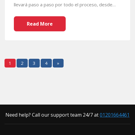
llevará paso a paso por todo el proceso, desde…
Read More
1
2
3
4
»
Need help? Call our support team 24/7 at
01201664461