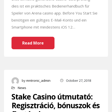
dies ist ein praktisches Bedienerhandbuch für
Spieler von Arena casino app. Before You Start Sie
benötigen ein gültiges E-Mail-Konto und ein
Smartphone mit mindestens iOS 12…
Read More
by
mntronic_admin
October 27, 2018
News
Stake Casino útmutató:
Regisztráció, bónuszok és