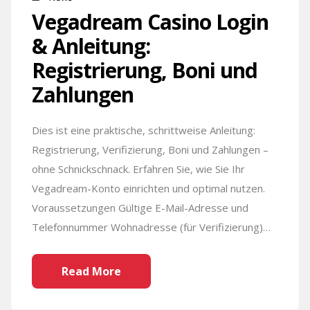
Vegadream Casino Login
& Anleitung:
Registrierung, Boni und
Zahlungen
Dies ist eine praktische, schrittweise Anleitung:
Registrierung, Verifizierung, Boni und Zahlungen –
ohne Schnickschnack. Erfahren Sie, wie Sie Ihr
Vegadream-Konto einrichten und optimal nutzen.
Voraussetzungen Gültige E-Mail-Adresse und
Telefonnummer Wohnadresse (für Verifizierung)…
Read More