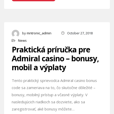
by
mntronic_admin
October 27, 2018
News
Praktická príručka pre
Admiral casino – bonusy,
mobil a výplaty
Tento praktický sprievodca Admiral casino bonus
code sa zameriava na to, čo skutočne dôležité –
bonusy, mobilný prístup a včasné výplaty. V
nasledujúcich riadkoch sa dozviete, ako sa
zaregistrovať, aké bonusy môžete…