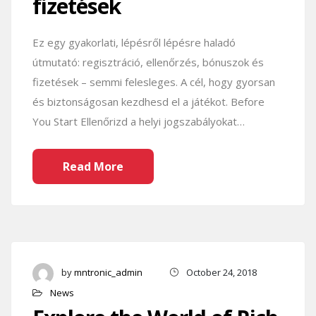
fizetések
Ez egy gyakorlati, lépésről lépésre haladó
útmutató: regisztráció, ellenőrzés, bónuszok és
fizetések – semmi felesleges. A cél, hogy gyorsan
és biztonságosan kezdhesd el a játékot. Before
You Start Ellenőrizd a helyi jogszabályokat…
Read More
by
mntronic_admin
October 24, 2018
News