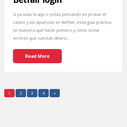
Si ya usas la app o estás pensando en probar el
casino y las apuestas en Betfair, esta guía práctica
te muestra qué hacer primero y cómo evitar
errores que cuestan dinero….
Read More
1
2
3
4
»