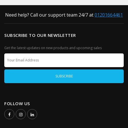
Need help? Call our support team 24/7 at
01201664461
SUBSCRIBE TO OUR NEWSLETTER
Get the latest updates on new products and upcoming sales
FOLLOW US