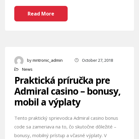
Read More
by
mntronic_admin
October 27, 2018
News
Praktická príručka pre
Admiral casino – bonusy,
mobil a výplaty
Tento praktický sprievodca Admiral casino bonus
code sa zameriava na to, čo skutočne dôležité –
bonusy, mobilný prístup a včasné výplaty. V