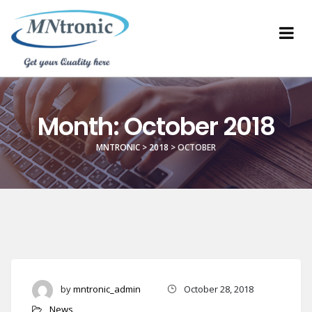
Month:
October 2018
MNTRONIC
>
2018
>
OCTOBER
by
mntronic_admin
October 28, 2018
News