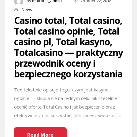
by
mntronic_admin
October 22, 2018
News
Casino total, Total casino,
Total casino opinie, Total
casino pl, Total kasyno,
Totalcasino — praktyczny
przewodnik oceny i
bezpiecznego korzystania
Ten tekst nie opisuje tego, czym jest kasyno
ogólnie — skupia się na jednym celu: jak rzetelnie
ocenić ofertę Total Casino i jak bezpiecznie oraz
efektywnie z niej korzystać. Jeśli chcesz wiedzieć,…
Read More