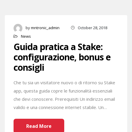
by
mntronic_admin
October 28, 2018
News
Guida pratica a Stake:
configurazione, bonus e
consigli
Che tu sia un visitatore nuovo o di ritorno su Stake
app, questa guida copre le funzionalità essenziali
che devi conoscere. Prerequisiti Un indirizzo email
valido e una connessione internet stabile. Un…
Read More