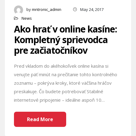
by
mntronic_admin
May 24, 2017
News
Ako hrať v online kasíne:
Kompletný sprievodca
pre začiatočníkov
Pred vkladom do akéhokoľvek online kasína si
venujte päť minút na prečítanie tohto kontrolného
zoznamu – pokrýva kroky, ktoré väčšina hráčov
preskakuje. Čo budete potrebovať Stabilné
internetové pripojenie – ideálne aspoň 10…
Read More