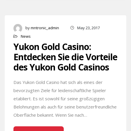
by
mntronic_admin
May 23, 2017
News
Yukon Gold Casino:
Entdecken Sie die Vorteile
des Yukon Gold Casinos
Das Yukon Gold Casino hat sich als eines der
bevorzugten Ziele für leidenschaftliche Spieler
etabliert. Es ist sowohl für seine großzügigen
Belohnungen als auch für seine benutzerfreundliche
Oberfläche bekannt. Wenn Sie nach…