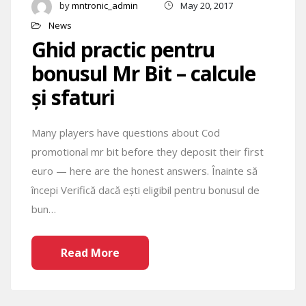
by
mntronic_admin
May 20, 2017
News
Ghid practic pentru
bonusul Mr Bit – calcule
și sfaturi
Many players have questions about Cod
promotional mr bit before they deposit their first
euro — here are the honest answers. Înainte să
începi Verifică dacă ești eligibil pentru bonusul de
bun…
Read More