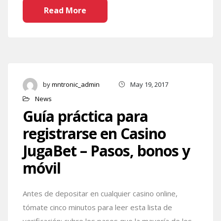
Read More
by
mntronic_admin
May 19, 2017
News
Guía práctica para
registrarse en Casino
JugaBet – Pasos, bonos y
móvil
Antes de depositar en cualquier casino online,
tómate cinco minutos para leer esta lista de
verificación: cubre los pasos que la mayoría de los