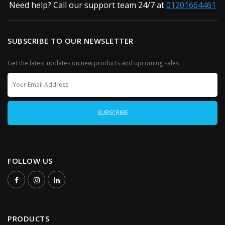
Need help? Call our support team 24/7 at
01201664461
SUBSCRIBE TO OUR NEWSLETTER
Get the latest updates on new products and upcoming sales
FOLLOW US
PRODUCTS