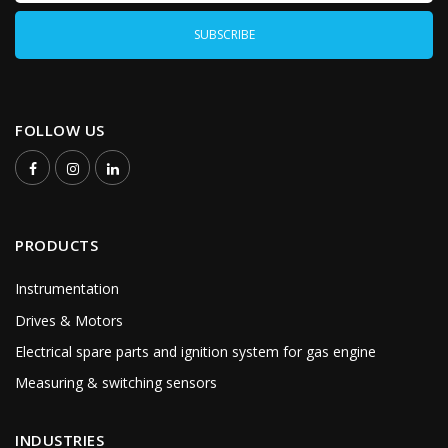
FOLLOW US
PRODUCTS
Instrumentation
Drives & Motors
Electrical spare parts and ignition system for gas engine
Measuring & switching sensors
INDUSTRIES