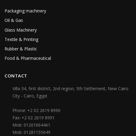
Packaging machinery
Oil & Gas
Glass Machinery
Textile & Printing
Rubber & Plastic
Food & Pharmaceutical
CONTACT
Villa 34, first district, 2nd region, 5th Settlement, New Cairo
City - Cairo, Egypt
Phone:
+2 02 2619 8990
Fax:
+2 02 2619 8991
Mob:
01201664461
Mob:
01281155649