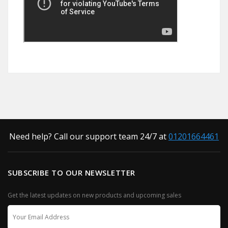
Need help? Call our support team 24/7 at
01201664461
SUBSCRIBE TO OUR NEWSLETTER
Get the latest updates on new products and upcoming sales