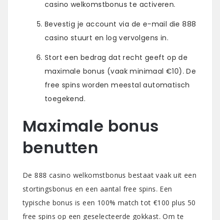
casino welkomstbonus te activeren.
Bevestig je account via de e-mail die 888
casino stuurt en log vervolgens in.
Stort een bedrag dat recht geeft op de
maximale bonus (vaak minimaal €10). De
free spins worden meestal automatisch
toegekend.
Maximale bonus
benutten
De 888 casino welkomstbonus bestaat vaak uit een
stortingsbonus en een aantal free spins. Een
typische bonus is een 100% match tot €100 plus 50
free spins op een geselecteerde gokkast. Om te