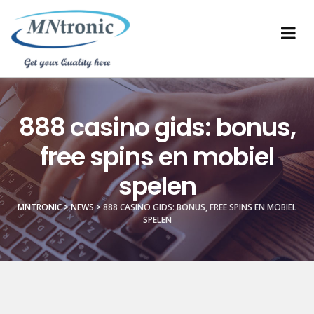
888 casino gids: bonus,
free spins en mobiel
spelen
MNTRONIC
>
NEWS
>
888 CASINO GIDS: BONUS, FREE SPINS EN MOBIEL
SPELEN