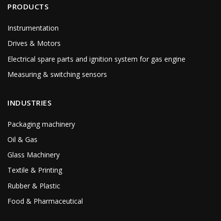
PRODUCTS
Instrumentation
Drives & Motors
Electrical spare parts and ignition system for gas engine
Measuring & switching sensors
INDUSTRIES
Packaging machinery
Oil & Gas
Glass Machinery
Textile & Printing
Rubber & Plastic
Food & Pharmaceutical