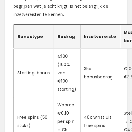
begrijpen wat je echt krijgt, is het belangrijk de
inzetvereisten te kennen.
Ma
Bonustype
Bedrag
Inzetvereiste
bo
€100
(100%
35x
€10
Stortingsbonus
van
bonusbedrag
€3.
€100
storting)
Waarde
€0,10
Ste
Free spins (50
40x winst uit
per spin
→ €
stuks)
free spins
= €5
€4