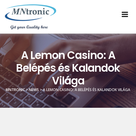
A Lemon Casino: A
Belépés és Kalandok
Világa
MNTRONIC
>
NEWS
>
A LEMON CASINO: A BELÉPÉS ÉS KALANDOK VILÁGA