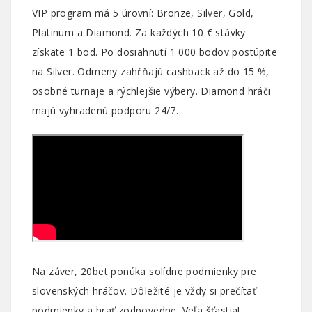
VIP program má 5 úrovní: Bronze, Silver, Gold,
Platinum a Diamond. Za každých 10 € stávky
získate 1 bod. Po dosiahnutí 1 000 bodov postúpite
na Silver. Odmeny zahŕňajú cashback až do 15 %,
osobné turnaje a rýchlejšie výbery. Diamond hráči
majú vyhradenú podporu 24/7.
Na záver, 20bet ponúka solídne podmienky pre
slovenských hráčov. Dôležité je vždy si prečítať
podmienky a hrať zodpovedne. Veľa šťastia!