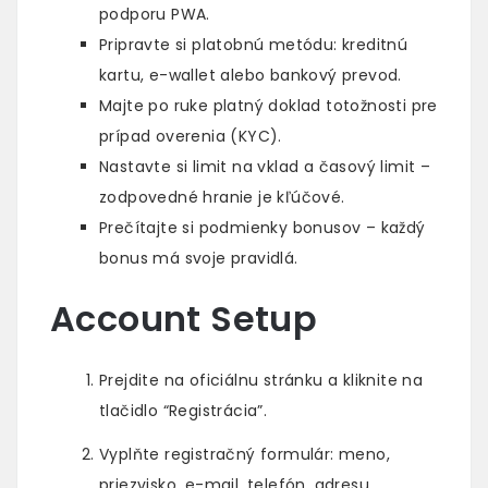
podporu PWA.
Pripravte si platobnú metódu: kreditnú
kartu, e-wallet alebo bankový prevod.
Majte po ruke platný doklad totožnosti pre
prípad overenia (KYC).
Nastavte si limit na vklad a časový limit –
zodpovedné hranie je kľúčové.
Prečítajte si podmienky bonusov – každý
bonus má svoje pravidlá.
Account Setup
Prejdite na oficiálnu stránku a kliknite na
tlačidlo “Registrácia”.
Vyplňte registračný formulár: meno,
priezvisko, e-mail, telefón, adresu.