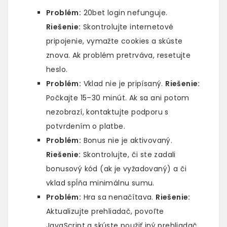
Problém:
20bet login nefunguje.
Riešenie:
Skontrolujte internetové
pripojenie, vymažte cookies a skúste
znova. Ak problém pretrváva, resetujte
heslo.
Problém:
Vklad nie je pripísaný.
Riešenie:
Počkajte 15–30 minút. Ak sa ani potom
nezobrazí, kontaktujte podporu s
potvrdením o platbe.
Problém:
Bonus nie je aktivovaný.
Riešenie:
Skontrolujte, či ste zadali
bonusový kód (ak je vyžadovaný) a či
vklad spĺňa minimálnu sumu.
Problém:
Hra sa nenačítava.
Riešenie:
Aktualizujte prehliadač, povoľte
JavaScript a skúste použiť iný prehliadač.