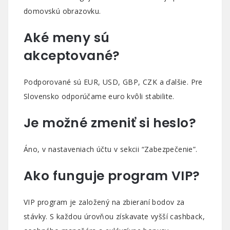
domovskú obrazovku.
Aké meny sú
akceptované?
Podporované sú EUR, USD, GBP, CZK a ďalšie. Pre
Slovensko odporúčame euro kvôli stabilite.
Je možné zmeniť si heslo?
Áno, v nastaveniach účtu v sekcii “Zabezpečenie”.
Ako funguje program VIP?
VIP program je založený na zbieraní bodov za
stávky. S každou úrovňou získavate vyšší cashback,