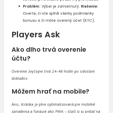
Problém:
Výber je zamietnutý.
Riešenie:
Overte, či ste splnili všetky podmienky
bonusu a či máte overený účet (KYC).
Players Ask
Ako dlho trvá overenie
účtu?
Overenie zvyčajne trvá 24–48 hodín po odoslaní
dokladov.
Môžem hrať na mobile?
Áno, stránka je plne optimalizovaná pre mobilné
zariadenia a funguje ako PWA – stačí si ju pridať na