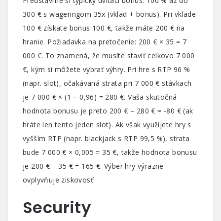
Predstavme si typický uvítací bonus: 100 % až do
300 € s wageringom 35x (vklad + bonus). Pri vklade
100 € získate bonus 100 €, takže máte 200 € na
hranie. Požiadavka na pretočenie: 200 € × 35 = 7
000 €. To znamená, že musíte staviť celkovo 7 000
€, kým si môžete vybrať výhry. Pri hre s RTP 96 %
(napr. slot), očakávaná strata pri 7 000 € stávkach
je 7 000 € × (1 – 0,96) = 280 €. Vaša skutočná
hodnota bonusu je preto 200 € – 280 € = -80 € (ak
hráte len tento jeden slot). Ak však využijete hry s
vyšším RTP (napr. blackjack s RTP 99,5 %), strata
bude 7 000 € × 0,005 = 35 €, takže hodnota bonusu
je 200 € – 35 € = 165 €. Výber hry výrazne
ovplyvňuje ziskovosť.
Security