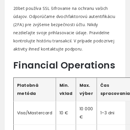
20bet používa SSL šifrovanie na ochranu vašich
údajov. Odporúčame dvochfaktorovú autentifikáciu
(2FA) pre zvýšenie bezpečnosti účtu. Nikdy
nezdieľajte svoje prihlasovacie údaje. Pravidelne
kontrolujte históriu transakcií. V prípade podozrivej
aktivity ihneď kontaktujte podporu.
Financial Operations
Platobná
Min.
Max.
Čas
metóda
vklad
výber
spracovania
10 000
Visa/Mastercard
10 €
1–3 dni
€