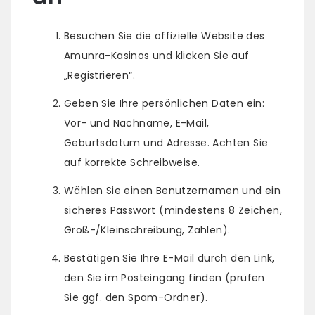
Besuchen Sie die offizielle Website des
Amunra-Kasinos und klicken Sie auf
„Registrieren“.
Geben Sie Ihre persönlichen Daten ein:
Vor- und Nachname, E-Mail,
Geburtsdatum und Adresse. Achten Sie
auf korrekte Schreibweise.
Wählen Sie einen Benutzernamen und ein
sicheres Passwort (mindestens 8 Zeichen,
Groß-/Kleinschreibung, Zahlen).
Bestätigen Sie Ihre E-Mail durch den Link,
den Sie im Posteingang finden (prüfen
Sie ggf. den Spam-Ordner).