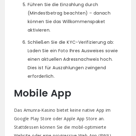
Führen Sie die Einzahlung durch
(Mindestbetrag beachten) – danach
können Sie das Willkommenspaket
aktivieren.
Schließen Sie die KYC-Verifizierung ab:
Laden Sie ein Foto Ihres Ausweises sowie
einen aktuellen Adressnachweis hoch.
Dies ist für Auszahlungen zwingend
erforderlich.
Mobile App
Das Amunra-Kasino bietet keine native App im
Google Play Store oder Apple App Store an.
Stattdessen können Sie die mobil-optimierte
Website oder eine progressive Web-App (PWA)