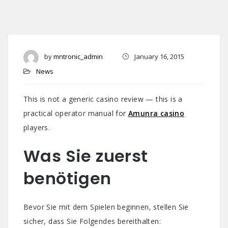
by
mntronic_admin
January 16, 2015
News
This is not a generic casino review — this is a
practical operator manual for
Amunra casino
players.
Was Sie zuerst
benötigen
Bevor Sie mit dem Spielen beginnen, stellen Sie
sicher, dass Sie Folgendes bereithalten: