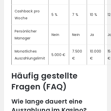
Cashback pro
5 %
7 %
10 %
1
Woche
Persönlicher
Nein
Nein
Ja
J
Manager
Monatliches
7.500
10.000
1
5.000 €
Auszahlungslimit
€
€
€
Häufig gestellte
Fragen (FAQ)
Wie lange dauert eine
Auszahlung im Kasino?