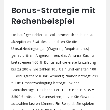
Bonus-Strategie mit
Rechenbeispiel
Ein häufiger Fehler ist, Willkommensboni blind zu
akzeptieren. Stattdessen sollten Sie die
Umsatzbedingungen (Wagering Requirements)
genau prüfen. Angenommen, das Amunra-Kasino
bietet einen 100 %-Bonus auf die erste Einzahlung
bis zu 200 €. Sie zahlen 100 € ein und erhalten 100
€ Bonusguthaben. Ihr Gesamtguthaben beträgt 200
€. Die Umsatzbedingung beträgt 35x des
Bonusbetrags. Das bedeutet: 100 € Bonus × 35 =
3.500 € müssen Sie umsetzen, bevor Sie Gewinne
auszahlen lassen können. Ein Beispiel: Sie spielen