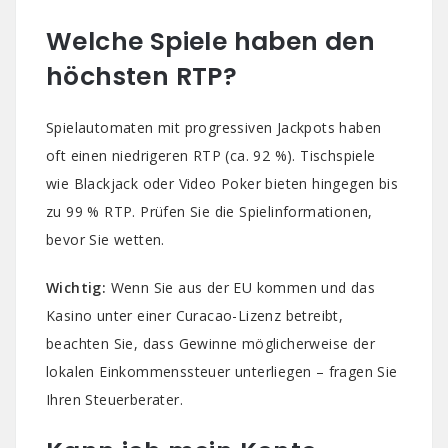
Welche Spiele haben den
höchsten RTP?
Spielautomaten mit progressiven Jackpots haben
oft einen niedrigeren RTP (ca. 92 %). Tischspiele
wie Blackjack oder Video Poker bieten hingegen bis
zu 99 % RTP. Prüfen Sie die Spielinformationen,
bevor Sie wetten.
Wichtig:
Wenn Sie aus der EU kommen und das
Kasino unter einer Curacao-Lizenz betreibt,
beachten Sie, dass Gewinne möglicherweise der
lokalen Einkommenssteuer unterliegen – fragen Sie
Ihren Steuerberater.