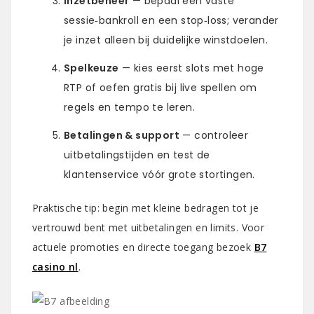
Inzetbeheer
— bepaal een vaste
sessie‑bankroll en een stop‑loss; verander
je inzet alleen bij duidelijke winstdoelen.
Spelkeuze
— kies eerst slots met hoge
RTP of oefen gratis bij live spellen om
regels en tempo te leren.
Betalingen & support
— controleer
uitbetalingstijden en test de
klantenservice vóór grote stortingen.
Praktische tip: begin met kleine bedragen tot je
vertrouwd bent met uitbetalingen en limits. Voor
actuele promoties en directe toegang bezoek
B7
casino nl
.