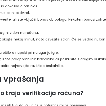
n dokazilo o naslovu.
us se ni aktiviral.
verite, ali ste vključili bonus ob pologu. Nekateri bonusi zah
og ni viden na računu.
akajte nekaj minut, nato osvežite stran. Če še vedno ni, kont
ročilo o napaki pri nalaganju igre.
istite predpomnilnik brskalnika ali poskusite z drugim brska
abite najnovejšo različico brskalnika.
a vprašanja
o traja verifikacija računa?
 včasih tudi do 72 ur, če je potrebna ročna obravnava.