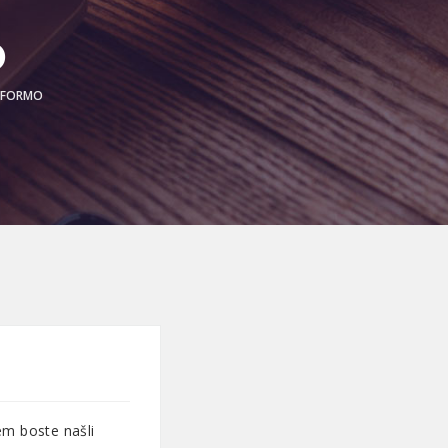
o
ATFORMO
jem boste našli