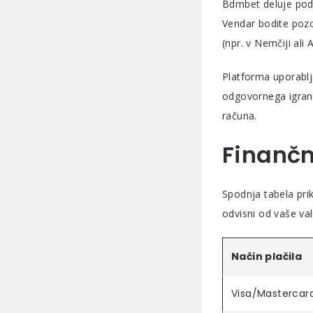
Bdmbet deluje pod 
Vendar bodite pozor
(npr. v Nemčiji ali
Platforma uporablja
odgovornega igranj
računa.
Finančn
Spodnja tabela prik
odvisni od vaše val
Način plačila
Visa/Mastercar