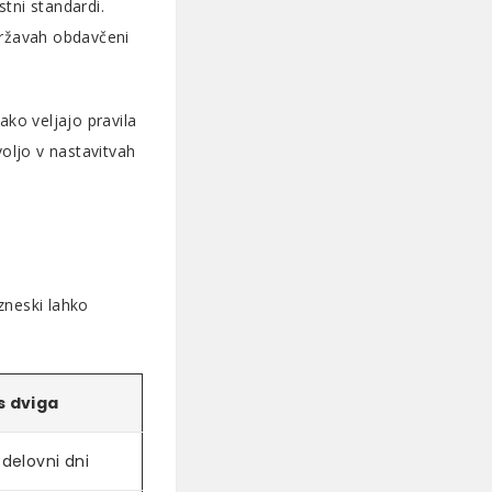
tni standardi.
 državah obdavčeni
ako veljajo pravila
oljo v nastavitvah
zneski lahko
s dviga
 delovni dni