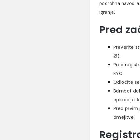
podrobna navodila 
igranje.
Pred z
Preverite st
21).
Pred regist
KYC.
Odločite se
Bdmbet delu
aplikacije, l
Pred prvim 
omejitve.
Registr