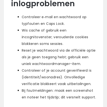
inlogproblemen
Controleer e‑mail en wachtwoord op
typfouten en Caps Lock.
Wis cache of gebruik een
incognitovenster; verouderde cookies
blokkeren soms sessies.
Reset je wachtwoord via de officiële optie
als je geen toegang hebt; gebruik een
uniek wachtwoordmanager-item.
Controleer of je account geverifieerd is
(identiteit/woonadres). Onvolledige
verificatie blokkeert vaak uitbetalingen.
Bij foutmeldingen: maak een screenshot
en noteer het tijdstip; dit versnelt support.