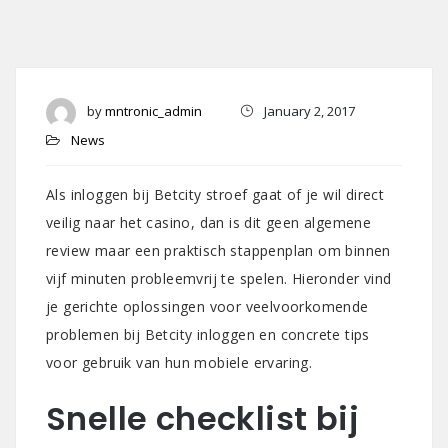
by
mntronic_admin
January 2, 2017
News
Als inloggen bij Betcity stroef gaat of je wil direct
veilig naar het casino, dan is dit geen algemene
review maar een praktisch stappenplan om binnen
vijf minuten probleemvrij te spelen. Hieronder vind
je gerichte oplossingen voor veelvoorkomende
problemen bij Betcity inloggen en concrete tips
voor gebruik van hun mobiele ervaring.
Snelle checklist bij