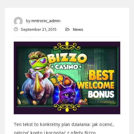
by
mntronic_admin
September 21, 2015
News
Ten tekst to konkretny plan działania: jak ocenić,
założyć konto i korzystać z oferty Bizzo