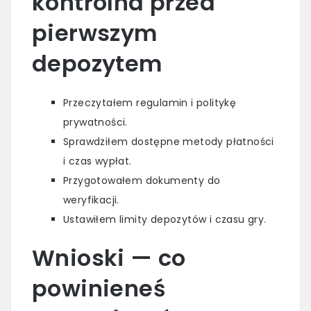
kontrolna przed
pierwszym
depozytem
Przeczytałem regulamin i politykę
prywatności.
Sprawdziłem dostępne metody płatności
i czas wypłat.
Przygotowałem dokumenty do
weryfikacji.
Ustawiłem limity depozytów i czasu gry.
Wnioski — co
powinieneś