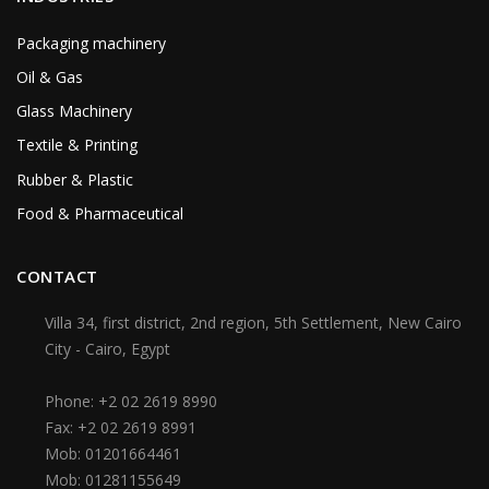
Packaging machinery
Oil & Gas
Glass Machinery
Textile & Printing
Rubber & Plastic
Food & Pharmaceutical
CONTACT
Villa 34, first district, 2nd region, 5th Settlement, New Cairo
City - Cairo, Egypt
Phone:
+2 02 2619 8990
Fax:
+2 02 2619 8991
Mob:
01201664461
Mob:
01281155649