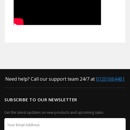
Need help? Call our support team 24/7 at
01201664461
SUBSCRIBE TO OUR NEWSLETTER
Get the latest updates on new products and upcoming sales