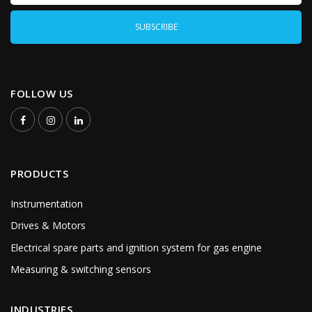
FOLLOW US
PRODUCTS
Instrumentation
Drives & Motors
Electrical spare parts and ignition system for gas engine
Measuring & switching sensors
INDUSTRIES