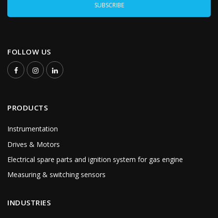
FOLLOW US
PRODUCTS
Instrumentation
Drives & Motors
Electrical spare parts and ignition system for gas engine
Measuring & switching sensors
INDUSTRIES