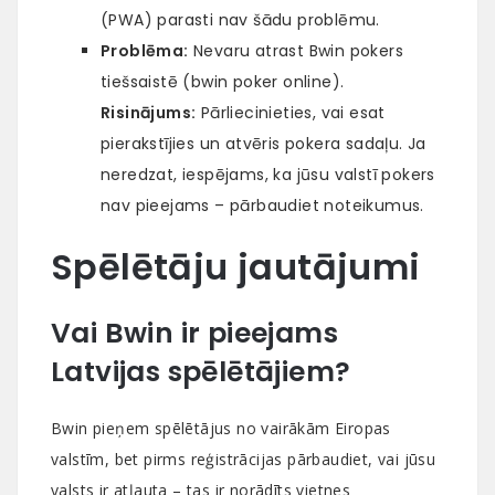
(PWA) parasti nav šādu problēmu.
Problēma:
Nevaru atrast Bwin pokers
tiešsaistē (bwin poker online).
Risinājums:
Pārliecinieties, vai esat
pierakstījies un atvēris pokera sadaļu. Ja
neredzat, iespējams, ka jūsu valstī pokers
nav pieejams – pārbaudiet noteikumus.
Spēlētāju jautājumi
Vai Bwin ir pieejams
Latvijas spēlētājiem?
Bwin pieņem spēlētājus no vairākām Eiropas
valstīm, bet pirms reģistrācijas pārbaudiet, vai jūsu
valsts ir atļauta – tas ir norādīts vietnes