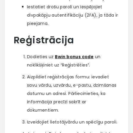
Iestatiet drošu paroli un iespējojiet
divpakāpju autentifikāciju (2FA), ja tāda ir
pieejama.
Reģistrācija
Dodieties uz
Bwin bonus code
un
noklikšķiniet uz “Reģistrēties”.
Aizpildiet reģistrācijas formu: ievadiet
savu vārdu, uzvārdu, e-pastu, dzimšanas
datumu un adresi. Pārliecinieties, ka
informācija precīzi sakrīt ar
dokumentiem.
Izveidojiet lietotājvārdu un spēcīgu paroli.