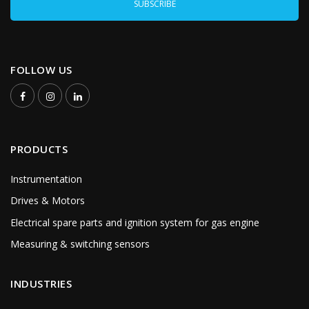
FOLLOW US
PRODUCTS
Instrumentation
Drives & Motors
Electrical spare parts and ignition system for gas engine
Measuring & switching sensors
INDUSTRIES