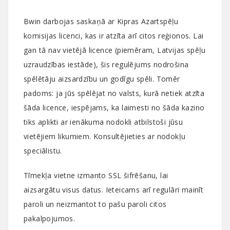
Bwin darbojas saskaņā ar Kipras Azartspēļu
komisijas licenci, kas ir atzīta arī citos reģionos. Lai
gan tā nav vietējā licence (piemēram, Latvijas spēļu
uzraudzības iestāde), šis regulējums nodrošina
spēlētāju aizsardzību un godīgu spēli. Tomēr
padoms: ja jūs spēlējat no valsts, kurā netiek atzīta
šāda licence, iespējams, ka laimesti no šāda kazino
tiks aplikti ar ienākuma nodokli atbilstoši jūsu
vietējiem likumiem. Konsultējieties ar nodokļu
speciālistu.
Tīmekļa vietne izmanto SSL šifrēšanu, lai
aizsargātu visus datus. Ieteicams arī regulāri mainīt
paroli un neizmantot to pašu paroli citos
pakalpojumos.