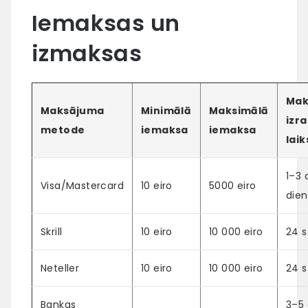
Iemaksas un
izmaksas
Mak
Maksājuma
Minimālā
Maksimālā
izr
metode
iemaksa
iemaksa
laik
1–3 
Visa/Mastercard
10 eiro
5000 eiro
die
Skrill
10 eiro
10 000 eiro
24 
Neteller
10 eiro
10 000 eiro
24 
Bankas
3–5