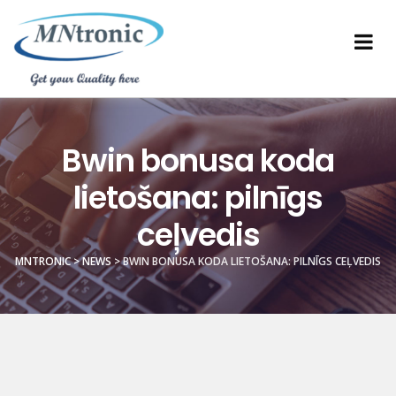
Bwin bonusa koda
lietošana: pilnīgs
ceļvedis
MNTRONIC
>
NEWS
>
BWIN BONUSA KODA LIETOŠANA: PILNĪGS CEĻVEDIS