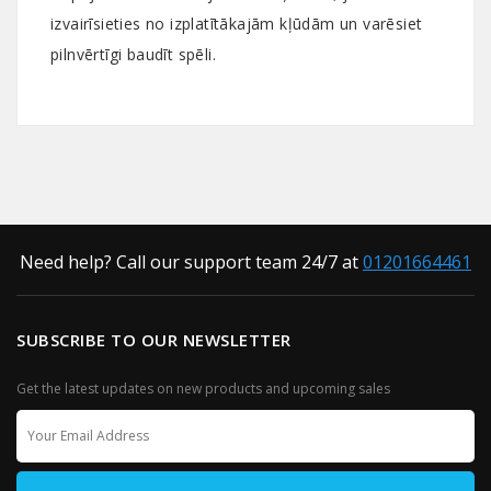
izvairīsieties no izplatītākajām kļūdām un varēsiet
pilnvērtīgi baudīt spēli.
Need help? Call our support team 24/7 at
01201664461
SUBSCRIBE TO OUR NEWSLETTER
Get the latest updates on new products and upcoming sales