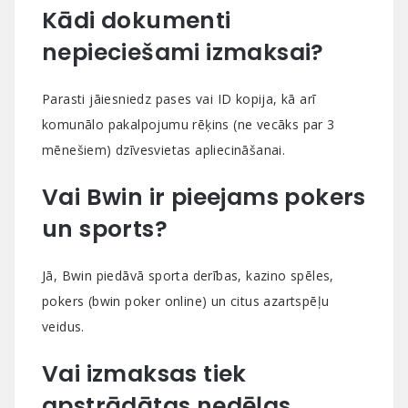
Kādi dokumenti
nepieciešami izmaksai?
Parasti jāiesniedz pases vai ID kopija, kā arī
komunālo pakalpojumu rēķins (ne vecāks par 3
mēnešiem) dzīvesvietas apliecināšanai.
Vai Bwin ir pieejams pokers
un sports?
Jā, Bwin piedāvā sporta derības, kazino spēles,
pokers (bwin poker online) un citus azartspēļu
veidus.
Vai izmaksas tiek
apstrādātas nedēļas