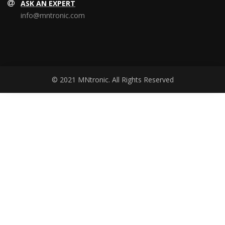
ASK AN EXPERT
info@mntronic.com
© 2021 MNtronic. All Rights Reserved