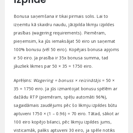
Bonusa saņemšana ir tikai pirmais solis. Lai to
izņemtu kā skaidru naudu, jāizpilda likmju izpildes
prasības (wagering requirements). Piemēram,
pieņemsim, ka jūs iemaksājat 50 eiro un saņemat
100% bonusu (vēl 50 eiro). Kopējais bonusa apjoms
ir 50 eiro. Ja prasība ir 35x bonusa summa, tad
jāuzliek likmes par 50 × 35 = 1750 eiro.
Aprēķins:
Wagering = bonuss × reizinātājs
= 50 ×
35 = 1750 eiro. Ja jūs izmantojat bonusu spēlēm ar
dažādu RTP (piemēram, spēļu automāti 96%),
sagaidāmais zaudējums pēc šo likmju izpildes būtu
aptuveni 1750 × (1 – 0.96) = 70 eiro. Tātad, sākot ar
100 eiro kopējo bilanci, pēc likmju izpildes jums,
visticamāk, paliks aptuveni 30 eiro, ja spēle notiks