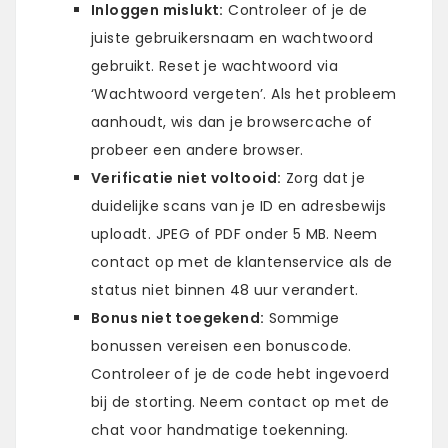
Inloggen mislukt:
Controleer of je de
juiste gebruikersnaam en wachtwoord
gebruikt. Reset je wachtwoord via
‘Wachtwoord vergeten’. Als het probleem
aanhoudt, wis dan je browsercache of
probeer een andere browser.
Verificatie niet voltooid:
Zorg dat je
duidelijke scans van je ID en adresbewijs
uploadt. JPEG of PDF onder 5 MB. Neem
contact op met de klantenservice als de
status niet binnen 48 uur verandert.
Bonus niet toegekend:
Sommige
bonussen vereisen een bonuscode.
Controleer of je de code hebt ingevoerd
bij de storting. Neem contact op met de
chat voor handmatige toekenning.