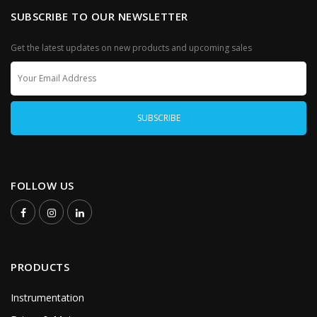
SUBSCRIBE TO OUR NEWSLETTER
Get the latest updates on new products and upcoming sales
FOLLOW US
PRODUCTS
Instrumentation