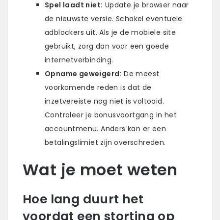
Spel laadt niet:
Update je browser naar
de nieuwste versie. Schakel eventuele
adblockers uit. Als je de mobiele site
gebruikt, zorg dan voor een goede
internetverbinding.
Opname geweigerd:
De meest
voorkomende reden is dat de
inzetvereiste nog niet is voltooid.
Controleer je bonusvoortgang in het
accountmenu. Anders kan er een
betalingslimiet zijn overschreden.
Wat je moet weten
Hoe lang duurt het
voordat een storting op