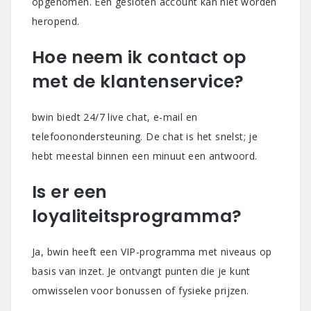
opgenomen. Een gesloten account kan niet worden
heropend.
Hoe neem ik contact op
met de klantenservice?
bwin biedt 24/7 live chat, e-mail en
telefoonondersteuning. De chat is het snelst; je
hebt meestal binnen een minuut een antwoord.
Is er een
loyaliteitsprogramma?
Ja, bwin heeft een VIP-programma met niveaus op
basis van inzet. Je ontvangt punten die je kunt
omwisselen voor bonussen of fysieke prijzen.