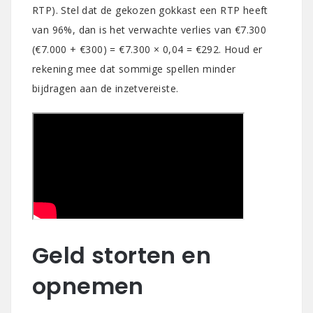
RTP). Stel dat de gekozen gokkast een RTP heeft
van 96%, dan is het verwachte verlies van €7.300
(€7.000 + €300) = €7.300 × 0,04 = €292. Houd er
rekening mee dat sommige spellen minder
bijdragen aan de inzetvereiste.
Geld storten en
opnemen