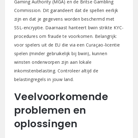
Gaming Authority (MGA) en de Britse Gambling
Commission. Dit garandeert dat de spellen eerlijk
zijn en dat je gegevens worden beschermd met
SSL-encryptie. Daarnaast hanteert bwin strikte KYC-
procedures om fraude te voorkomen. Belangrijk:
voor spelers uit de EU die via een Curaçao-licentie
spelen (minder gebruikelijk bij bwin), kunnen
winsten onderworpen zijn aan lokale
inkomstenbelasting. Controleer altijd de
belastingregels in jouw land.
Veelvoorkomende
problemen en
oplossingen