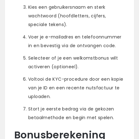
Kies een gebruikersnaam en sterk
wachtwoord (hoofdletters, cijfers,
speciale tekens).
Voer je e-mailadres en telefoonnummer
in en bevestig via de ontvangen code.
Selecteer of je een welkomstbonus wilt
activeren (optioneel).
Voltooi de KYC-procedure door een kopie
van je ID en een recente nutsfactuur te
uploaden.
Stort je eerste bedrag via de gekozen
betaalmethode en begin met spelen.
Bonusberekening