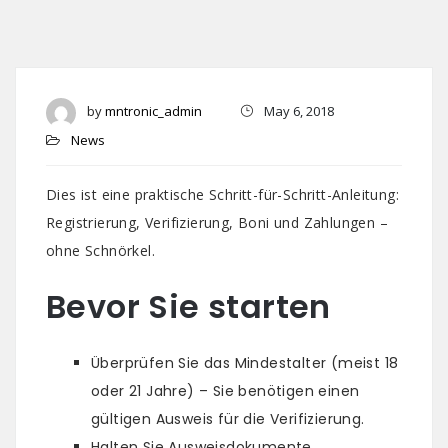
by
mntronic_admin
May 6, 2018
News
Dies ist eine praktische Schritt-für-Schritt-Anleitung:
Registrierung, Verifizierung, Boni und Zahlungen –
ohne Schnörkel.
Bevor Sie starten
Überprüfen Sie das Mindestalter (meist 18
oder 21 Jahre) – Sie benötigen einen
gültigen Ausweis für die Verifizierung.
Halten Sie Ausweisdokumente