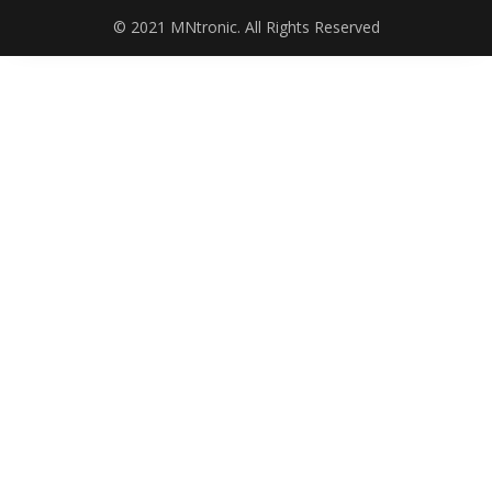
© 2021 MNtronic. All Rights Reserved