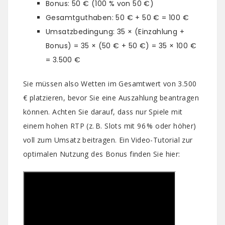
Bonus: 50 € (100 % von 50 €)
Gesamtguthaben: 50 € + 50 € = 100 €
Umsatzbedingung: 35 × (Einzahlung +
Bonus) = 35 × (50 € + 50 €) = 35 × 100 €
= 3.500 €
Sie müssen also Wetten im Gesamtwert von 3.500
€ platzieren, bevor Sie eine Auszahlung beantragen
können. Achten Sie darauf, dass nur Spiele mit
einem hohen RTP (z. B. Slots mit 96 % oder höher)
voll zum Umsatz beitragen. Ein Video-Tutorial zur
optimalen Nutzung des Bonus finden Sie hier: