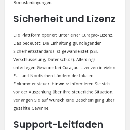
Bonusbedingungen.
Sicherheit und Lizenz
Die Plattform operiert unter einer Curaçao-Lizenz.
Das bedeutet: Die Einhaltung grundlegender
Sicherheitsstandards ist gewährleistet (SSL-
Verschlüsselung, Datenschutz). Allerdings
unterliegen Gewinne bei Curaçao-Lizenzen in vielen
EU- und Nordischen Ländern der lokalen
Einkommensteuer.
Hinweis:
Informieren Sie sich
vor der Auszahlung über Ihre steuerliche Situation.
Verlangen Sie auf Wunsch eine Bescheinigung über
gezahlte Gewinne.
Support-Leitfaden