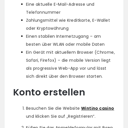
Eine aktuelle E-Mail-Adresse und
Telefonnummer
Zahlungsmittel wie Kreditkarte, E-Wallet
oder Kryptowährung
Einen stabilen Internetzugang – am
besten über WLAN oder mobile Daten
Ein Gerät mit aktuellem Browser (Chrome,
Safari, Firefox) – die mobile Version liegt
als progressive Web-App vor und lässt
sich direkt über den Browser starten.
Konto erstellen
Besuchen Sie die Website
Wintino casino
und klicken Sie auf „Registrieren“.
Füllen Sie das Anmeldeformular mit Ihren