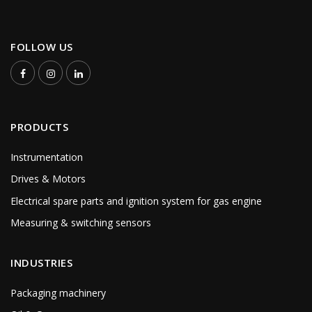
FOLLOW US
PRODUCTS
Instrumentation
Drives & Motors
Electrical spare parts and ignition system for gas engine
Measuring & switching sensors
INDUSTRIES
Packaging machinery