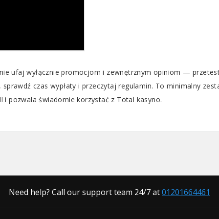
nie ufaj wyłącznie promocjom i zewnętrznym opiniom — przetest
prawdź czas wypłaty i przeczytaj regulamin. To minimalny zesta
ll i pozwala świadomie korzystać z Total kasyno.
Need help? Call our support team 24/7 at
01201664461