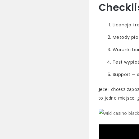
Checkli
Licencja i 
Metody pła
Warunki bo
Test wypła
Support — s
Jeżeli chcesz zapo
to jedno miejsce, 