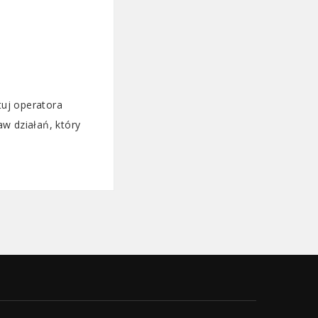
uj operatora
w działań, który