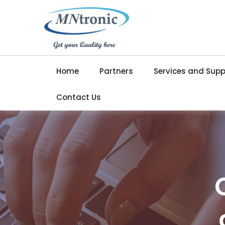
Home
Partners
Services and Supp
Contact Us