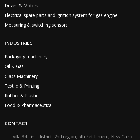
Drives & Motors
Electrical spare parts and ignition system for gas engine
Measuring & switching sensors
INDUSTRIES
Packaging machinery
Oil & Gas
Glass Machinery
Textile & Printing
Rubber & Plastic
Food & Pharmaceutical
CONTACT
Villa 34, first district, 2nd region, 5th Settlement, New Cairo