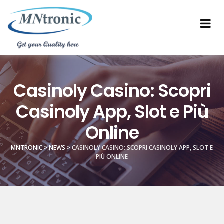
Casinoly Casino: Scopri
Casinoly App, Slot e Più
Online
MNTRONIC
>
NEWS
>
CASINOLY CASINO: SCOPRI CASINOLY APP, SLOT E
PIÙ ONLINE