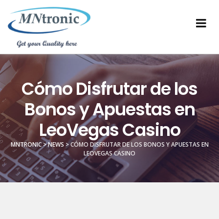
Cómo Disfrutar de los
Bonos y Apuestas en
LeoVegas Casino
MNTRONIC
>
NEWS
>
CÓMO DISFRUTAR DE LOS BONOS Y APUESTAS EN
LEOVEGAS CASINO