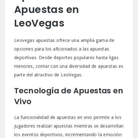
Apuestas en
LeoVegas
Leovegas apuestas ofrece una amplia gama de
opciones para los aficionados a las apuestas
deportivas. Desde deportes populares hasta ligas
menores, contar con una diversidad de apuestas es
parte del atractivo de LeoVegas.
Tecnología de Apuestas en
Vivo
La funcionalidad de apuestas en vivo permite a los
jugadores realizar apuestas mientras se desarrollan
los eventos deportivos, incrementando la emoción