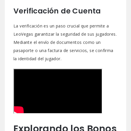
Verificación de Cuenta
La verificación es un paso crucial que permite a
LeoVegas garantizar la seguridad de sus jugadores.
Mediante el envío de documentos como un
pasaporte o una factura de servicios, se confirma
la identidad del jugador.
Explorando los Bonos