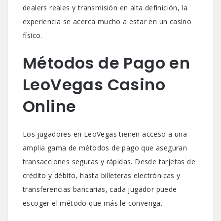
dealers reales y transmisión en alta definición, la
experiencia se acerca mucho a estar en un casino
físico.
Métodos de Pago en
LeoVegas Casino
Online
Los jugadores en LeoVegas tienen acceso a una
amplia gama de métodos de pago que aseguran
transacciones seguras y rápidas. Desde tarjetas de
crédito y débito, hasta billeteras electrónicas y
transferencias bancarias, cada jugador puede
escoger el método que más le convenga.