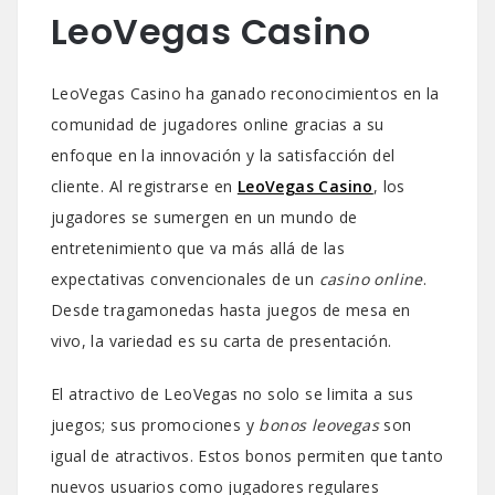
LeoVegas Casino
LeoVegas Casino ha ganado reconocimientos en la
comunidad de jugadores online gracias a su
enfoque en la innovación y la satisfacción del
cliente. Al registrarse en
LeoVegas Casino
, los
jugadores se sumergen en un mundo de
entretenimiento que va más allá de las
expectativas convencionales de un
casino online
.
Desde tragamonedas hasta juegos de mesa en
vivo, la variedad es su carta de presentación.
El atractivo de LeoVegas no solo se limita a sus
juegos; sus promociones y
bonos leovegas
son
igual de atractivos. Estos bonos permiten que tanto
nuevos usuarios como jugadores regulares