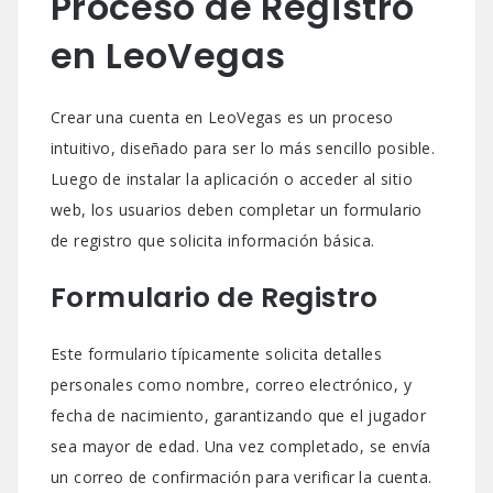
Proceso de Registro
en LeoVegas
Crear una cuenta en LeoVegas es un proceso
intuitivo, diseñado para ser lo más sencillo posible.
Luego de instalar la aplicación o acceder al sitio
web, los usuarios deben completar un formulario
de registro que solicita información básica.
Formulario de Registro
Este formulario típicamente solicita detalles
personales como nombre, correo electrónico, y
fecha de nacimiento, garantizando que el jugador
sea mayor de edad. Una vez completado, se envía
un correo de confirmación para verificar la cuenta.