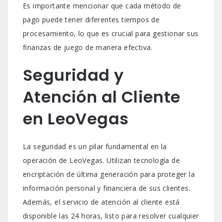
Es importante mencionar que cada método de
pago puede tener diferentes tiempos de
procesamiento, lo que es crucial para gestionar sus
finanzas de juego de manera efectiva.
Seguridad y
Atención al Cliente
en LeoVegas
La seguridad es un pilar fundamental en la
operación de LeoVegas. Utilizan tecnología de
encriptación de última generación para proteger la
información personal y financiera de sus clientes.
Además, el servicio de atención al cliente está
disponible las 24 horas, listo para resolver cualquier