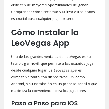
disfruten de mayores oportunidades de ganar.
Comprender cómo reclamar y utilizar estos bonos
es crucial para cualquier jugador serio.
Cómo Instalar la
LeoVegas App
Una de las grandes ventajas de LeoVegas es su
tecnología móvil, que permite a los usuarios jugar
desde cualquier lugar. La
Leovegas app
es
compatible tanto con dispositivos iOS como
Android, y su instalación es un proceso sencillo que
maximiza la conveniencia para los jugadores.
Paso a Paso para iOS