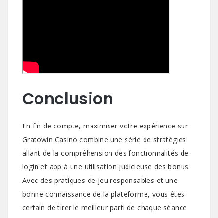
Conclusion
En fin de compte, maximiser votre expérience sur
Gratowin Casino combine une série de stratégies
allant de la compréhension des fonctionnalités de
login et app à une utilisation judicieuse des bonus.
Avec des pratiques de jeu responsables et une
bonne connaissance de la plateforme, vous êtes
certain de tirer le meilleur parti de chaque séance