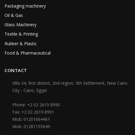
Packaging machinery
Oil & Gas
Glass Machinery
Textile & Printing
Rubber & Plastic
Food & Pharmaceutical
CONTACT
Villa 34, first district, 2nd region, 5th Settlement, New Cairo
City - Cairo, Egypt
Phone:
+2 02 2619 8990
Fax:
+2 02 2619 8991
Mob:
01201664461
Mob:
01281155649