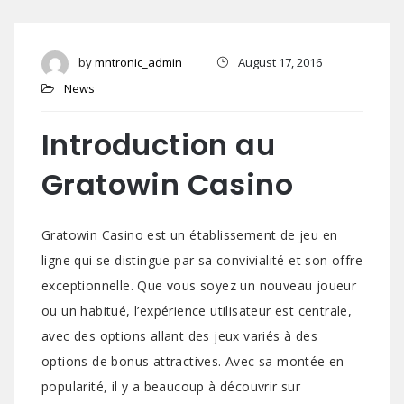
by
mntronic_admin
August 17, 2016
News
Introduction au
Gratowin Casino
Gratowin Casino est un établissement de jeu en
ligne qui se distingue par sa convivialité et son offre
exceptionnelle. Que vous soyez un nouveau joueur
ou un habitué, l’expérience utilisateur est centrale,
avec des options allant des jeux variés à des
options de bonus attractives. Avec sa montée en
popularité, il y a beaucoup à découvrir sur