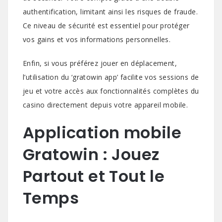
authentification, limitant ainsi les risques de fraude.
Ce niveau de sécurité est essentiel pour protéger
vos gains et vos informations personnelles.
Enfin, si vous préférez jouer en déplacement,
l’utilisation du ‘gratowin app’ facilite vos sessions de
jeu et votre accès aux fonctionnalités complètes du
casino directement depuis votre appareil mobile.
Application mobile
Gratowin : Jouez
Partout et Tout le
Temps