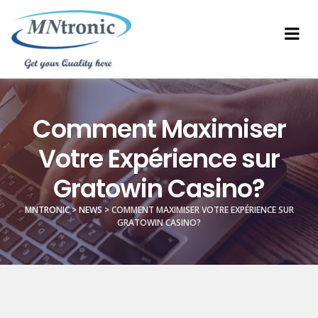
Comment Maximiser
Votre Expérience sur
Gratowin Casino?
MNTRONIC
>
NEWS
>
COMMENT MAXIMISER VOTRE EXPÉRIENCE SUR
GRATOWIN CASINO?