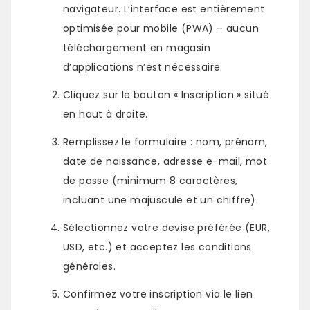
navigateur. L’interface est entièrement
optimisée pour mobile (PWA) – aucun
téléchargement en magasin
d’applications n’est nécessaire.
Cliquez sur le bouton « Inscription » situé
en haut à droite.
Remplissez le formulaire : nom, prénom,
date de naissance, adresse e-mail, mot
de passe (minimum 8 caractères,
incluant une majuscule et un chiffre).
Sélectionnez votre devise préférée (EUR,
USD, etc.) et acceptez les conditions
générales.
Confirmez votre inscription via le lien