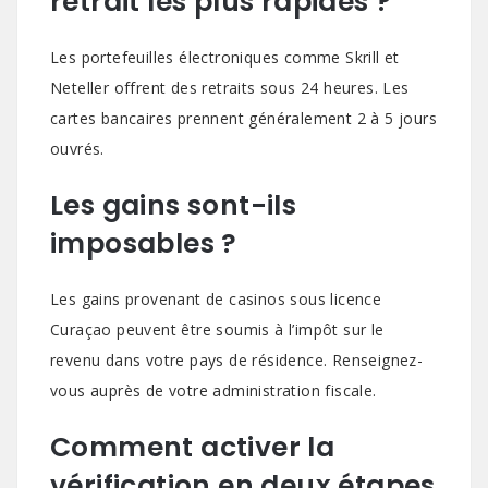
retrait les plus rapides ?
Les portefeuilles électroniques comme Skrill et
Neteller offrent des retraits sous 24 heures. Les
cartes bancaires prennent généralement 2 à 5 jours
ouvrés.
Les gains sont-ils
imposables ?
Les gains provenant de casinos sous licence
Curaçao peuvent être soumis à l’impôt sur le
revenu dans votre pays de résidence. Renseignez-
vous auprès de votre administration fiscale.
Comment activer la
vérification en deux étapes