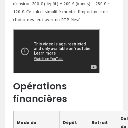
d’environ 200 € (dépôt) + 200 € (bonus) – 280 € =
120 €. Ce calcul simplifié montre l’importance de
choisir des jeux avec un RTP élevé.
Opérations
financières
Dél
Mode de
Dépôt
Retrait
de