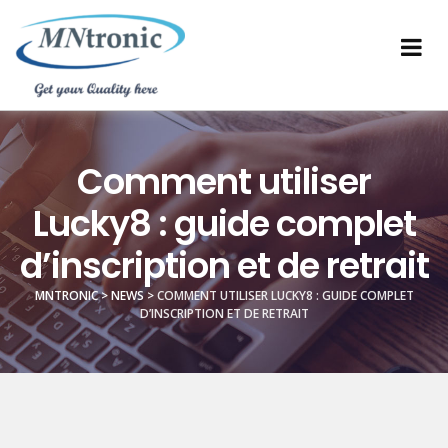
Comment utiliser
Lucky8 : guide complet
d’inscription et de retrait
MNTRONIC
>
NEWS
>
COMMENT UTILISER LUCKY8 : GUIDE COMPLET
D’INSCRIPTION ET DE RETRAIT