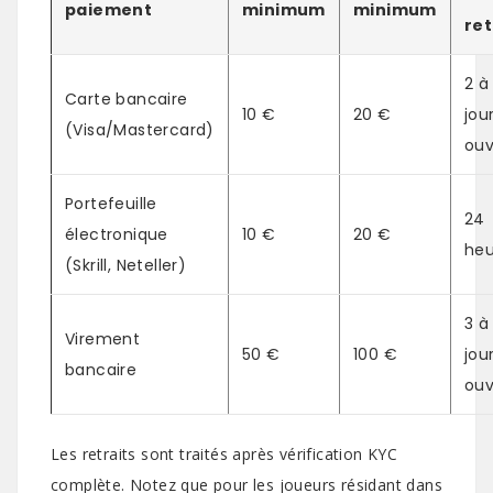
paiement
minimum
minimum
ret
2 à
Carte bancaire
10 €
20 €
jou
(Visa/Mastercard)
ouv
Portefeuille
24
électronique
10 €
20 €
heu
(Skrill, Neteller)
3 à
Virement
50 €
100 €
jou
bancaire
ouv
Les retraits sont traités après vérification KYC
complète. Notez que pour les joueurs résidant dans