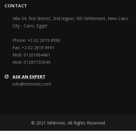
CONTACT
Villa 34, first district, 2nd region, 5th Settlement, New Cairo
City - Cairo, Egypt
Phone:
+2 02 2619 8990
Fax:
+2 02 2619 8991
Mob:
01201664461
Mob:
01281155649
ASK AN EXPERT
info@mntronic.com
© 2021 MNtronic. All Rights Reserved