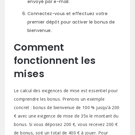
envoyé par e-mail.
Connectez-vous et effectuez votre
premier dépôt pour activer le bonus de
bienvenue.
Comment
fonctionnent les
mises
Le calcul des exigences de mise est essentiel pour
comprendre les bonus. Prenons un exemple
concret : bonus de bienvenue de 100 % jusqu’à 200
€ avec une exigence de mise de 35x le montant du
bonus. Si vous déposez 200 €, vous recevez 200 €
de bonus, soit un total de 400 € à jouer. Pour