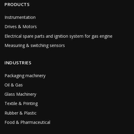
PRODUCTS
Instrumentation
Drives & Motors
Electrical spare parts and ignition system for gas engine
Measuring & switching sensors
INDUSTRIES
Packaging machinery
Oil & Gas
Glass Machinery
Textile & Printing
Rubber & Plastic
Food & Pharmaceutical