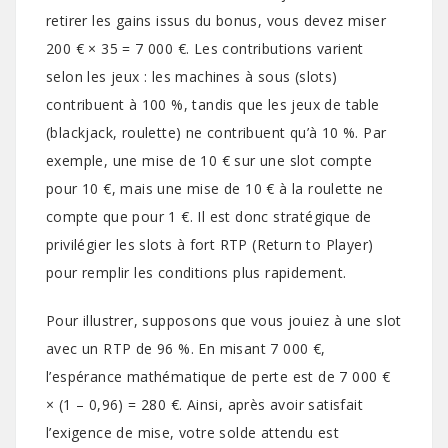
retirer les gains issus du bonus, vous devez miser
200 € × 35 = 7 000 €. Les contributions varient
selon les jeux : les machines à sous (slots)
contribuent à 100 %, tandis que les jeux de table
(blackjack, roulette) ne contribuent qu’à 10 %. Par
exemple, une mise de 10 € sur une slot compte
pour 10 €, mais une mise de 10 € à la roulette ne
compte que pour 1 €. Il est donc stratégique de
privilégier les slots à fort RTP (Return to Player)
pour remplir les conditions plus rapidement.
Pour illustrer, supposons que vous jouiez à une slot
avec un RTP de 96 %. En misant 7 000 €,
l’espérance mathématique de perte est de 7 000 €
× (1 – 0,96) = 280 €. Ainsi, après avoir satisfait
l’exigence de mise, votre solde attendu est