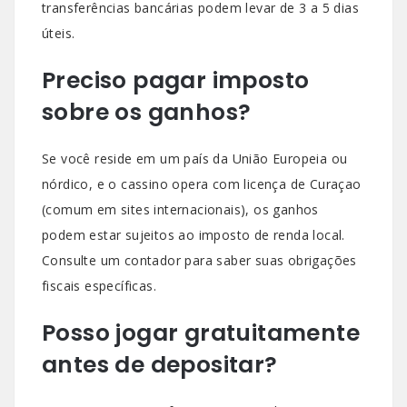
transferências bancárias podem levar de 3 a 5 dias
úteis.
Preciso pagar imposto
sobre os ganhos?
Se você reside em um país da União Europeia ou
nórdico, e o cassino opera com licença de Curaçao
(comum em sites internacionais), os ganhos
podem estar sujeitos ao imposto de renda local.
Consulte um contador para saber suas obrigações
fiscais específicas.
Posso jogar gratuitamente
antes de depositar?