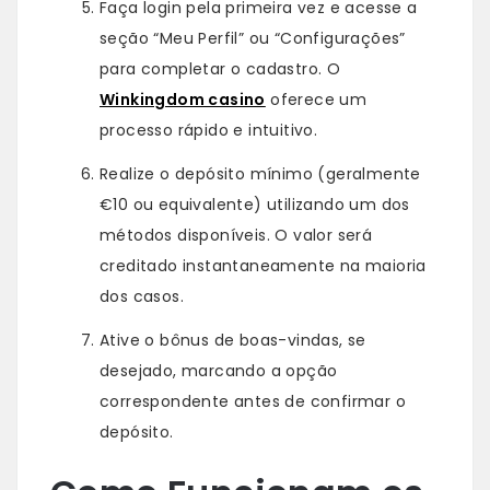
Faça login pela primeira vez e acesse a
seção “Meu Perfil” ou “Configurações”
para completar o cadastro. O
Winkingdom casino
oferece um
processo rápido e intuitivo.
Realize o depósito mínimo (geralmente
€10 ou equivalente) utilizando um dos
métodos disponíveis. O valor será
creditado instantaneamente na maioria
dos casos.
Ative o bônus de boas-vindas, se
desejado, marcando a opção
correspondente antes de confirmar o
depósito.