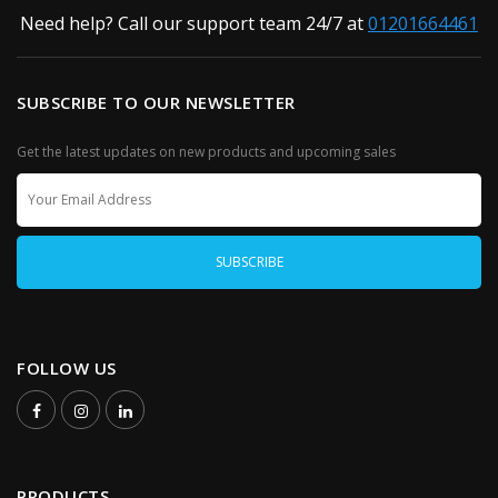
Need help? Call our support team 24/7 at
01201664461
SUBSCRIBE TO OUR NEWSLETTER
Get the latest updates on new products and upcoming sales
FOLLOW US
PRODUCTS