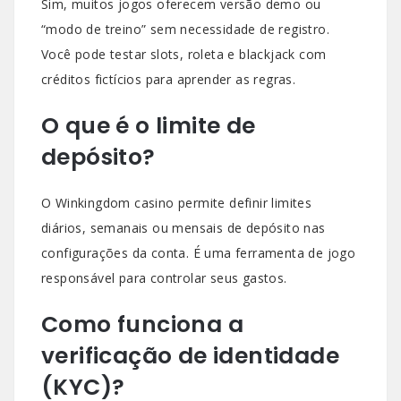
Sim, muitos jogos oferecem versão demo ou
“modo de treino” sem necessidade de registro.
Você pode testar slots, roleta e blackjack com
créditos fictícios para aprender as regras.
O que é o limite de
depósito?
O Winkingdom casino permite definir limites
diários, semanais ou mensais de depósito nas
configurações da conta. É uma ferramenta de jogo
responsável para controlar seus gastos.
Como funciona a
verificação de identidade
(KYC)?