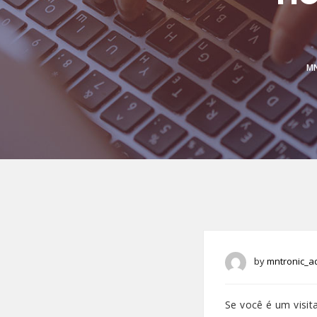
M
by
mntronic_a
Se você é um visit