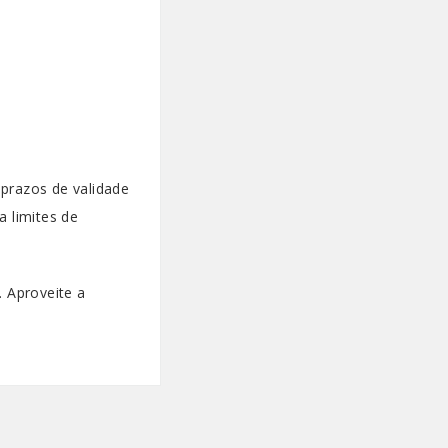
prazos de validade
a limites de
. Aproveite a