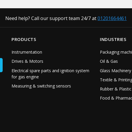
Need help? Call our support team 24/7 at
01201664461
PRODUCTS
INDUSTRIES
Instrumentation
Packaging machi
Drives & Motors
Oil & Gas
Electrical spare parts and ignition system
Glass Machinery
for gas engine
Textile & Printin
Measuring & switching sensors
Rubber & Plastic
Food & Pharmac