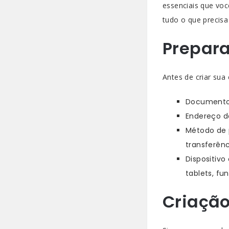
essenciais que voc
tudo o que precis
Prepar
Antes de criar sua
Documento 
Endereço d
Método de p
transferênc
Dispositivo
tablets, f
Criação