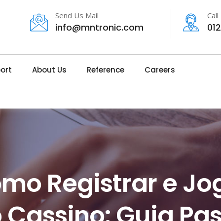
Send Us Mail
Call
info@mntronic.com
01
ort
About Us
Reference
Careers
mo Registrar e Jo
 Cassino: Guia Pa