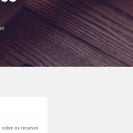
SSO
a cobre os recursos