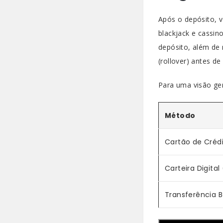
Após o depósito, v
blackjack e cassin
depósito, além de 
(rollover) antes de
Para uma visão ger
Método
Cartão de Créd
Carteira Digital 
Transferência 