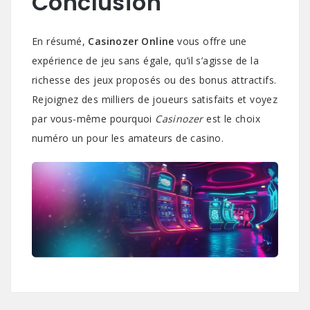
Conclusion
En résumé,
Casinozer Online
vous offre une
expérience de jeu sans égale, qu’il s’agisse de la
richesse des jeux proposés ou des bonus attractifs.
Rejoignez des milliers de joueurs satisfaits et voyez
par vous-même pourquoi
Casinozer
est le choix
numéro un pour les amateurs de casino.