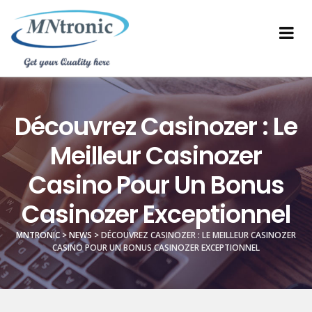
Découvrez Casinozer : Le
Meilleur Casinozer
Casino Pour Un Bonus
Casinozer Exceptionnel
MNTRONIC
>
NEWS
>
DÉCOUVREZ CASINOZER : LE MEILLEUR CASINOZER
CASINO POUR UN BONUS CASINOZER EXCEPTIONNEL