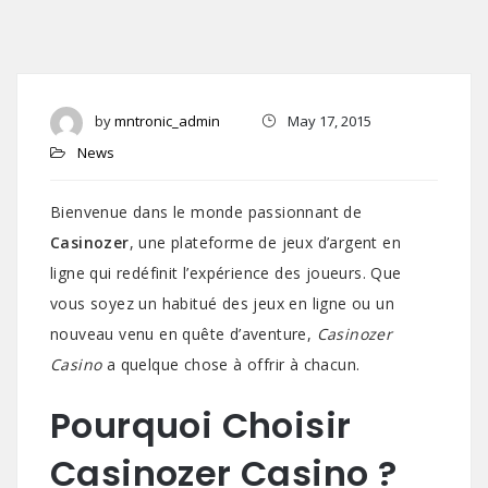
by
mntronic_admin
May 17, 2015
News
Bienvenue dans le monde passionnant de
Casinozer
, une plateforme de jeux d’argent en
ligne qui redéfinit l’expérience des joueurs. Que
vous soyez un habitué des jeux en ligne ou un
nouveau venu en quête d’aventure,
Casinozer
Casino
a quelque chose à offrir à chacun.
Pourquoi Choisir
Casinozer Casino ?