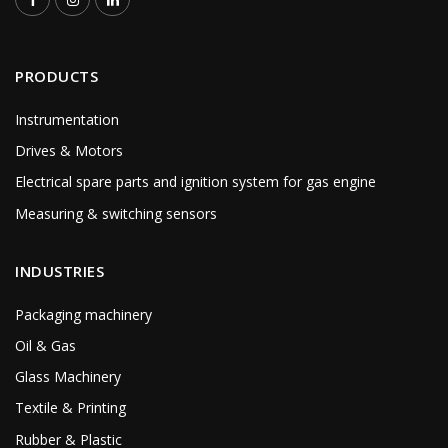
PRODUCTS
Instrumentation
Drives & Motors
Electrical spare parts and ignition system for gas engine
Measuring & switching sensors
INDUSTRIES
Packaging machinery
Oil & Gas
Glass Machinery
Textile & Printing
Rubber & Plastic