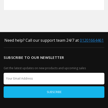
Need help? Call our support team 24/7 at
01201664461
SUBSCRIBE TO OUR NEWSLETTER
Get the latest updates on new products and upcoming sales