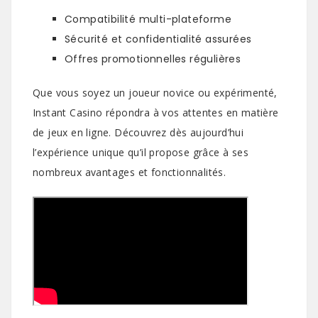
Compatibilité multi-plateforme
Sécurité et confidentialité assurées
Offres promotionnelles régulières
Que vous soyez un joueur novice ou expérimenté,
Instant Casino répondra à vos attentes en matière
de jeux en ligne. Découvrez dès aujourd’hui
l’expérience unique qu’il propose grâce à ses
nombreux avantages et fonctionnalités.