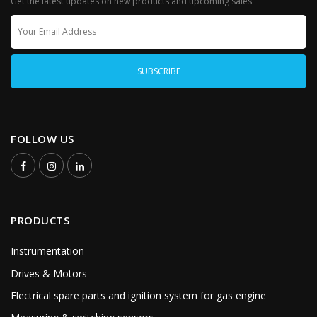
Get the latest updates on new products and upcoming sales
FOLLOW US
PRODUCTS
Instrumentation
Drives & Motors
Electrical spare parts and ignition system for gas engine