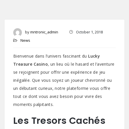
by
mntronic_admin
October 1, 2018
News
Bienvenue dans l’univers fascinant du
Lucky
Treasure Casino
, un lieu où le hasard et l’aventure
se rejoignent pour offrir une expérience de jeu
inégalée. Que vous soyez un joueur chevronné ou
un débutant curieux, notre plateforme vous offre
tout ce dont vous avez besoin pour vivre des
moments palpitants.
Les Tresors Cachés