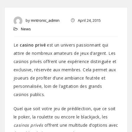
by
mntronic_admin
April 24, 2015
News
Le
casino privé
est un univers passionnant qui
attire de nombreux amateurs de jeux d’argent. Les
casinos privés offrent une expérience distinguée et
exclusive, réservée aux membres. Cela permet aux
joueurs de profiter d’une ambiance feutrée et
personnalisée, loin de l’agitation des grands
casinos publics.
Quel que soit votre jeu de prédilection, que ce soit
le poker, la roulette ou encore le blackjack, les
casinos privés
offrent une multitude d’options avec