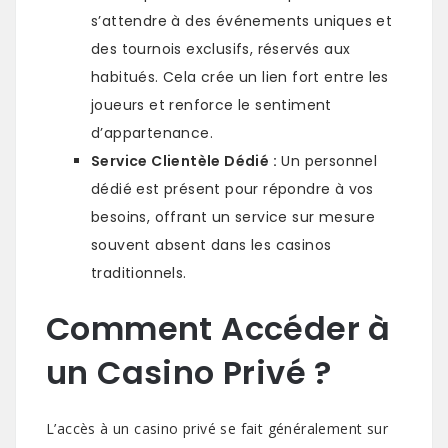
s’attendre à des événements uniques et
des tournois exclusifs, réservés aux
habitués. Cela crée un lien fort entre les
joueurs et renforce le sentiment
d’appartenance.
Service Clientèle Dédié :
Un personnel
dédié est présent pour répondre à vos
besoins, offrant un service sur mesure
souvent absent dans les casinos
traditionnels.
Comment Accéder à
un Casino Privé ?
L’accès à un casino privé se fait généralement sur