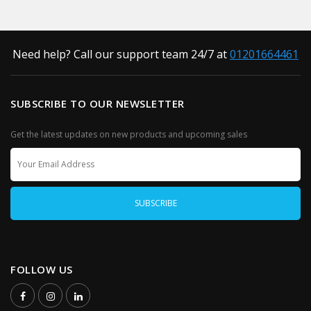
Need help? Call our support team 24/7 at
01201664461
SUBSCRIBE TO OUR NEWSLETTER
Get the latest updates on new products and upcoming sales
FOLLOW US