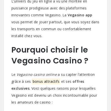
L’univers du jeu en ligne a vu une montée en
puissance prodigieuse avec des plateformes
innovantes comme Vegasino. La
Vegasino app
vous permet de jouer partout, que vous soyez dans
les transports en commun ou confortablement
installé chez vous.
Pourquoi choisir le
Vegasino Casino ?
Le
Vegasino casino online
a su capter l’attention
grâce à ses
bonus attractifs
et ses
offres
exclusives
. Voici quelques raisons pour lesquelles
Vegasino est devenu un choix incontournable pour
les amateurs de casino :