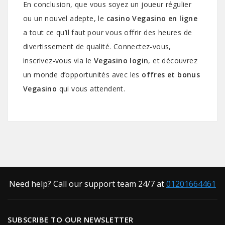
En conclusion, que vous soyez un joueur régulier
ou un nouvel adepte, le
casino Vegasino en ligne
a tout ce qu’il faut pour vous offrir des heures de
divertissement de qualité. Connectez-vous,
inscrivez-vous via le
Vegasino login
, et découvrez
un monde d’opportunités avec les
offres et bonus
Vegasino
qui vous attendent.
Need help? Call our support team 24/7 at
01201664461
SUBSCRIBE TO OUR NEWSLETTER