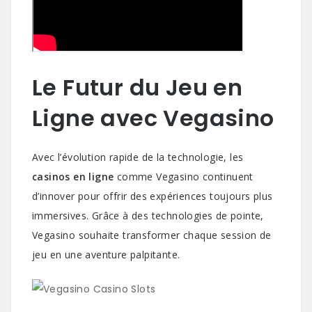
Le Futur du Jeu en
Ligne avec Vegasino
Avec l’évolution rapide de la technologie, les
casinos en ligne
comme Vegasino continuent
d’innover pour offrir des expériences toujours plus
immersives. Grâce à des technologies de pointe,
Vegasino souhaite transformer chaque session de
jeu en une aventure palpitante.