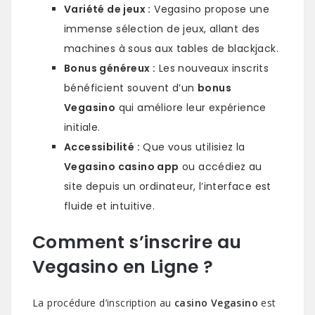
Variété de jeux :
Vegasino propose une
immense sélection de jeux, allant des
machines à sous aux tables de blackjack.
Bonus généreux :
Les nouveaux inscrits
bénéficient souvent d’un
bonus
Vegasino
qui améliore leur expérience
initiale.
Accessibilité :
Que vous utilisiez la
Vegasino casino app
ou accédiez au
site depuis un ordinateur, l’interface est
fluide et intuitive.
Comment s’inscrire au
Vegasino en Ligne ?
La procédure d’inscription au
casino Vegasino
est