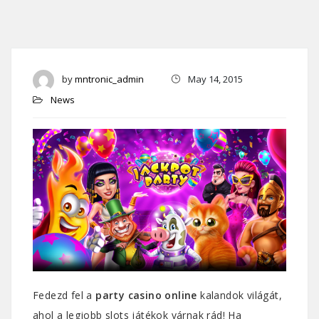
by
mntronic_admin
May 14, 2015
News
Fedezd fel a
party casino online
kalandok világát,
ahol a legjobb slots játékok várnak rád! Ha