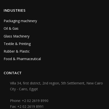
INDUSTRIES
Packaging machinery
Oil & Gas
Glass Machinery
Textile & Printing
Rubber & Plastic
Food & Pharmaceutical
CONTACT
Villa 34, first district, 2nd region, 5th Settlement, New Cairo
City - Cairo, Egypt
Phone:
+2 02 2619 8990
Fax:
+2 02 2619 8991