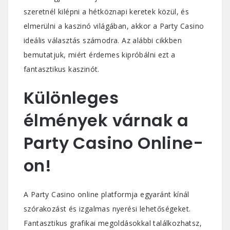
szeretnél kilépni a hétköznapi keretek közül, és
elmerülni a kaszinó világában, akkor a Party Casino
ideális választás számodra. Az alábbi cikkben
bemutatjuk, miért érdemes kipróbálni ezt a
fantasztikus kaszinót.
Különleges
élmények várnak a
Party Casino Online-
on!
A Party Casino online platformja egyaránt kínál
szórakozást és izgalmas nyerési lehetőségeket.
Fantasztikus grafikai megoldásokkal találkozhatsz,