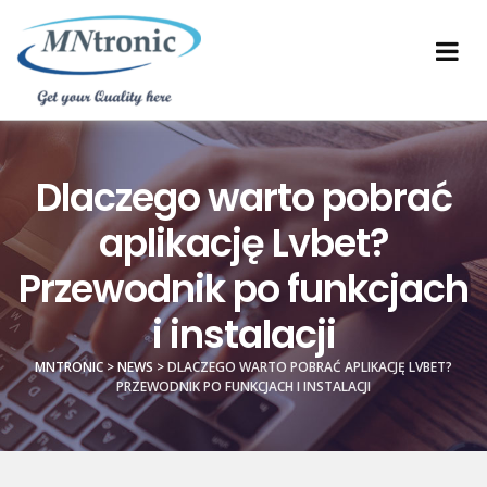
Dlaczego warto pobrać
aplikację Lvbet?
Przewodnik po funkcjach
i instalacji
MNTRONIC
>
NEWS
>
DLACZEGO WARTO POBRAĆ APLIKACJĘ LVBET?
PRZEWODNIK PO FUNKCJACH I INSTALACJI