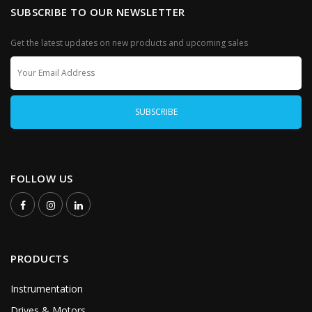
SUBSCRIBE TO OUR NEWSLETTER
Get the latest updates on new products and upcoming sales
FOLLOW US
PRODUCTS
Instrumentation
Drives & Motors