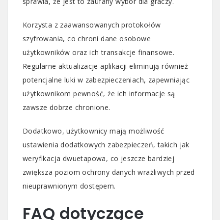
sprawia, że jest to zaufany wybór dla graczy.
Korzysta z zaawansowanych protokołów
szyfrowania, co chroni dane osobowe
użytkowników oraz ich transakcje finansowe.
Regularne aktualizacje aplikacji eliminują również
potencjalne luki w zabezpieczeniach, zapewniając
użytkownikom pewność, że ich informacje są
zawsze dobrze chronione.
Dodatkowo, użytkownicy mają możliwość
ustawienia dodatkowych zabezpieczeń, takich jak
weryfikacja dwuetapowa, co jeszcze bardziej
zwiększa poziom ochrony danych wrażliwych przed
nieuprawnionym dostępem.
FAQ dotyczące