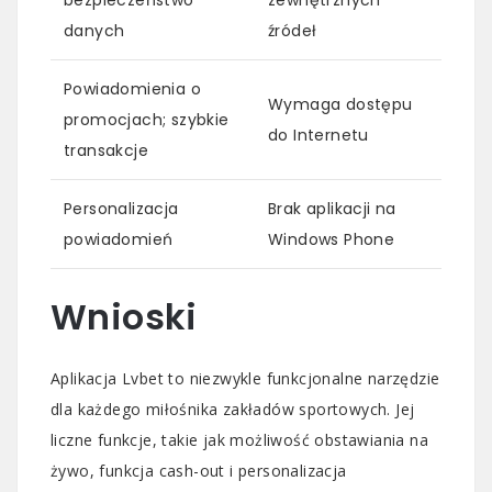
danych
źródeł
Powiadomienia o
Wymaga dostępu
promocjach; szybkie
do Internetu
transakcje
Personalizacja
Brak aplikacji na
powiadomień
Windows Phone
Wnioski
Aplikacja Lvbet to niezwykle funkcjonalne narzędzie
dla każdego miłośnika zakładów sportowych. Jej
liczne funkcje, takie jak możliwość obstawiania na
żywo, funkcja cash-out i personalizacja