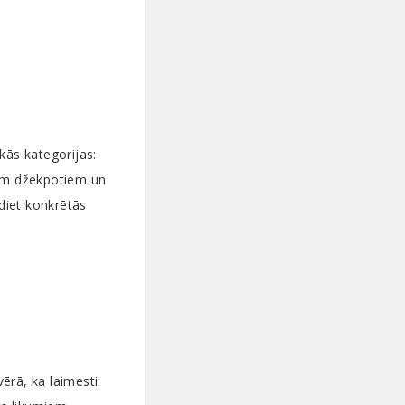
kās kategorijas:
jiem džekpotiem un
diet konkrētās
ērā, ka laimesti