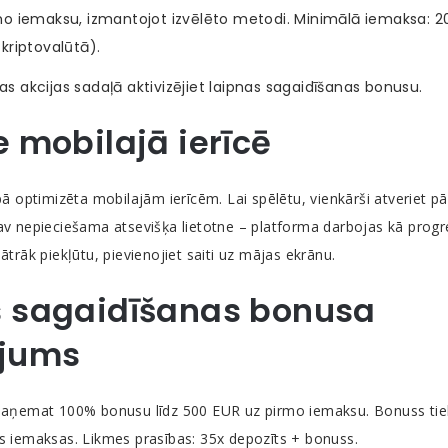
mo iemaksu, izmantojot izvēlēto metodi. Minimālā iemaksa: 20
 kriptovalūtā).
s akcijas sadaļā aktivizējiet laipnas sagaidīšanas bonusu.
e mobilajā ierīcē
ībā optimizēta mobilajām ierīcēm. Lai spēlētu, vienkārši atveriet
Nav nepieciešama atsevišķa lietotne – platforma darbojas kā progr
 ātrāk piekļūtu, pievienojiet saiti uz mājas ekrānu.
s sagaidīšanas bonusa
ojums
 saņemat 100% bonusu līdz 500 EUR uz pirmo iemaksu. Bonuss tie
ās iemaksas. Likmes prasības: 35x depozīts + bonuss.