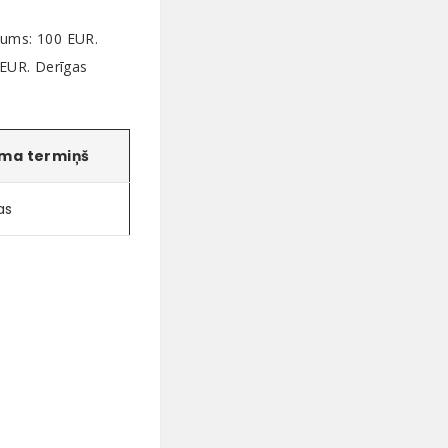
kums: 100 EUR.
 EUR. Derīgas
ma termiņš
as