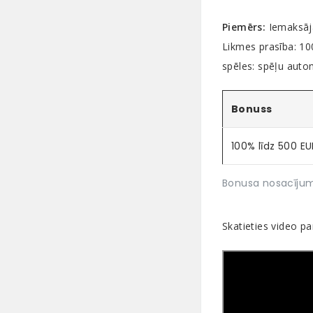
Piemērs:
Iemaksāja
Likmes prasība: 10
spēles: spēļu aut
Bonuss
100% līdz 500 EU
Bonusa nosacījum
Skatieties video p