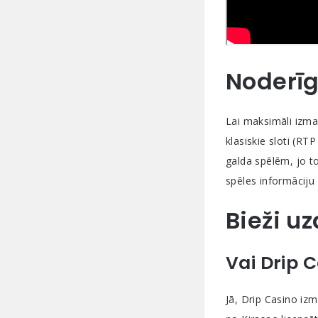
Noderīg
Lai maksimāli izma
klasiskie sloti (R
galda spēlēm, jo t
spēles informāciju
Bieži u
Vai Drip C
Jā, Drip Casino izm