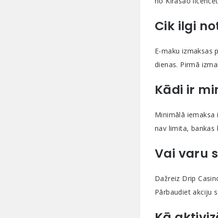
no Kirasao licencēt
Cik ilgi n
E-maku izmaksas pa
dienas. Pirmā izmak
Kādi ir m
Minimālā iemaksa i
nav limita, bankas
Vai varu 
Dažreiz Drip Casin
Pārbaudiet akciju s
Kā aktivi