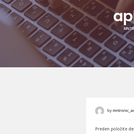
apl
MNTR
by
mntronic_a
Preden položite den