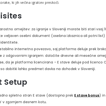
rake, ki jih večina igralcev preskoči.
isites
arostno omejitev: za igranje v Sloveniji morate biti stari vsaj 18
e veljaven osebni dokument (osebna izkaznica ali potni list
 identitete.
stabilno internetno povezavo, saj platforma deluje prek brska
e z odgovornim igranjem: določite dnevne ali mesečne omej
 se, da je platforma licencirana – E stave deluje pod licenco 
so dobitki lahko predmet davka na dohodek v Sloveniji.
t Setup
adno spletno stran E stave (dostopna prek
E stave bonus
) i
ja’ v zgornjem desnem kotu.