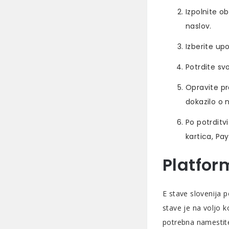
Izpolnite o
naslov.
Izberite u
Potrdite sv
Opravite pr
dokazilo o 
Po potrditvi
kartica, Pa
Platfor
E stave slovenija p
stave je na voljo k
potrebna namestitev