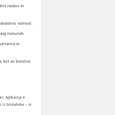
tni naslov in
 dodatno varnost.
ekaj minutah.
okumenta in
la, kot so bančna
v. Aplikacija e
 iz brskalnika – ni