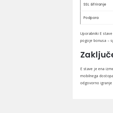
SSL šifriranje
Podpora
Uporabniki E stave
pogoje bonusa – sp
Zaključ
E stave je ena izmed
mobilnega dostopa.
odgovorno igranje i