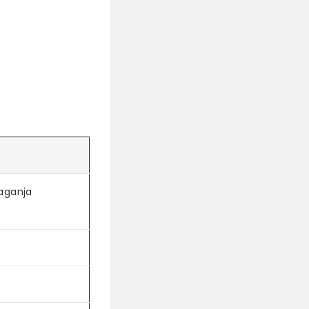
laganja