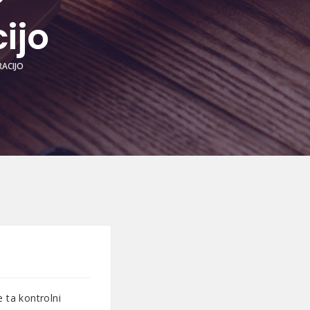
cijo
RACIJO
e ta kontrolni