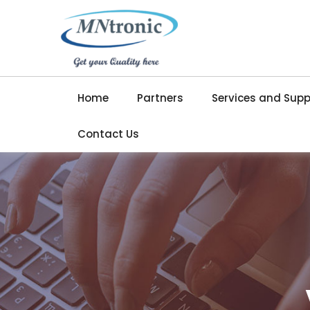
Home
Partners
Services and Supp
Contact Us