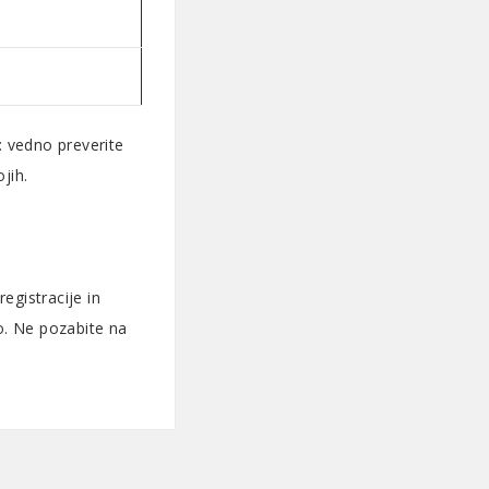
: vedno preverite
jih.
registracije in
o. Ne pozabite na