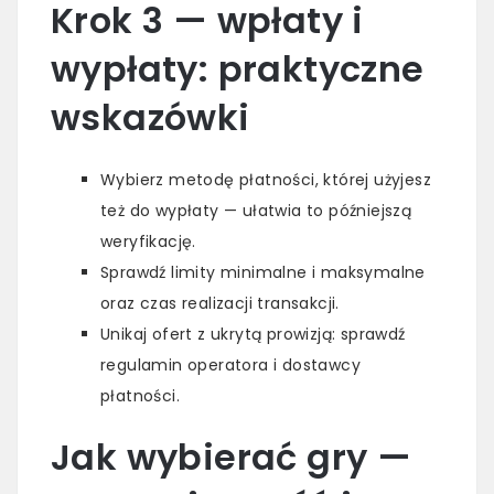
Krok 3 — wpłaty i
wypłaty: praktyczne
wskazówki
Wybierz metodę płatności, której użyjesz
też do wypłaty — ułatwia to późniejszą
weryfikację.
Sprawdź limity minimalne i maksymalne
oraz czas realizacji transakcji.
Unikaj ofert z ukrytą prowizją: sprawdź
regulamin operatora i dostawcy
płatności.
Jak wybierać gry —