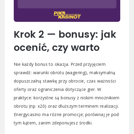
Krok 2 — bonusy: jak
ocenić, czy warto
Nie każdy bonus to okazja. Przed przyjęciem
sprawdź: warunki obrotu (wagering), maksymalną
dopuszczalną stawkę przy obrocie, czas ważności
oferty oraz ograniczenia dotyczące gier. W
praktyce: korzystne są bonusy z niskim mnożnikiem
obrotu (np. x20) oraz dłuższym terminem realizacji.
Energycasino ma różne promocje; porównaj je pod
tym kątem, zanim zdeponujesz środki.