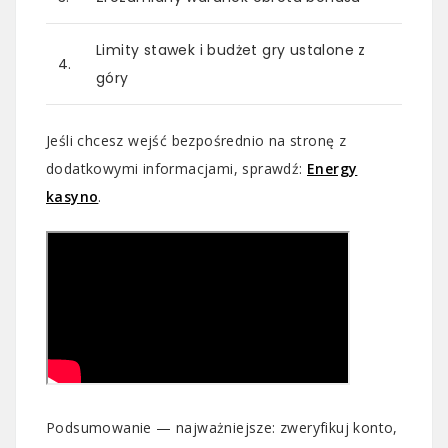
Limity stawek i budżet gry ustalone z
4.
góry
Jeśli chcesz wejść bezpośrednio na stronę z
dodatkowymi informacjami, sprawdź:
Energy
kasyno
.
Podsumowanie — najważniejsze: zweryfikuj konto,