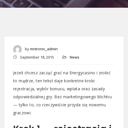
by
mntronic_admin
September 18, 2015
News
Jeżeli chcesz zacząć grać na Energycasino i zrobić
to mądrze, ten tekst daje konkretne kroki:
rejestracja, wybór bonusu, wpłata oraz zasady
odpowiedzialnej gry. Bez marketingowego blichtru
— tylko to, co rzeczywiście przyda się nowemu
graczowi.