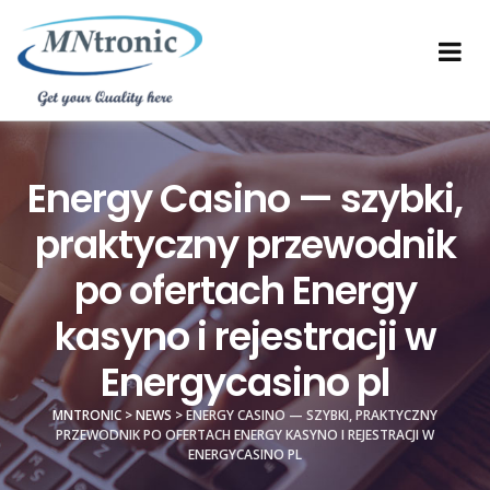
Energy Casino — szybki,
praktyczny przewodnik
po ofertach Energy
kasyno i rejestracji w
Energycasino pl
MNTRONIC
>
NEWS
>
ENERGY CASINO — SZYBKI, PRAKTYCZNY
PRZEWODNIK PO OFERTACH ENERGY KASYNO I REJESTRACJI W
ENERGYCASINO PL