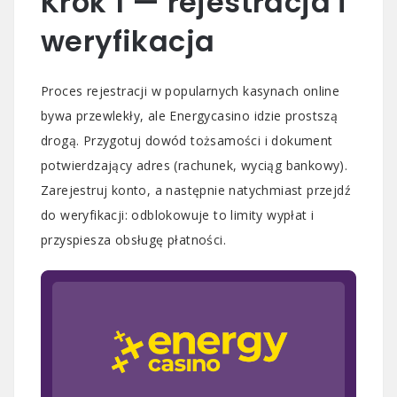
Krok 1 — rejestracja i
weryfikacja
Proces rejestracji w popularnych kasynach online
bywa przewlekły, ale Energycasino idzie prostszą
drogą. Przygotuj dowód tożsamości i dokument
potwierdzający adres (rachunek, wyciąg bankowy).
Zarejestruj konto, a następnie natychmiast przejdź
do weryfikacji: odblokowuje to limity wypłat i
przyspiesza obsługę płatności.