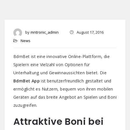
by
mntronic_admin
August 17, 2016
News
BdmBet ist eine innovative Online-Plattform, die
Spielern eine Vielzahl von Optionen für
Unterhaltung und Gewinnaussichten bietet. Die
BdmBet App
ist benutzerfreundlich gestaltet und
ermöglicht es Nutzern, bequem von ihren mobilen
Geräten auf das breite Angebot an Spielen und Boni
zuzugreifen.
Attraktive Boni bei