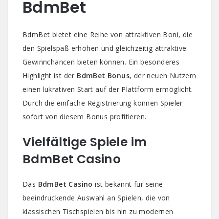
BdmBet
BdmBet bietet eine Reihe von attraktiven Boni, die
den Spielspaß erhöhen und gleichzeitig attraktive
Gewinnchancen bieten können. Ein besonderes
Highlight ist der
BdmBet Bonus
, der neuen Nutzern
einen lukrativen Start auf der Plattform ermöglicht.
Durch die einfache Registrierung können Spieler
sofort von diesem Bonus profitieren.
Vielfältige Spiele im
BdmBet Casino
Das
BdmBet Casino
ist bekannt für seine
beeindruckende Auswahl an Spielen, die von
klassischen Tischspielen bis hin zu modernen