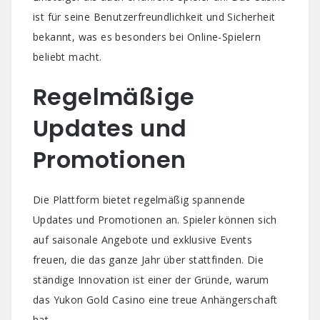
ist für seine Benutzerfreundlichkeit und Sicherheit
bekannt, was es besonders bei Online-Spielern
beliebt macht.
Regelmäßige
Updates und
Promotionen
Die Plattform bietet regelmäßig spannende
Updates und Promotionen an. Spieler können sich
auf saisonale Angebote und exklusive Events
freuen, die das ganze Jahr über stattfinden. Die
ständige Innovation ist einer der Gründe, warum
das Yukon Gold Casino eine treue Anhängerschaft
hat.