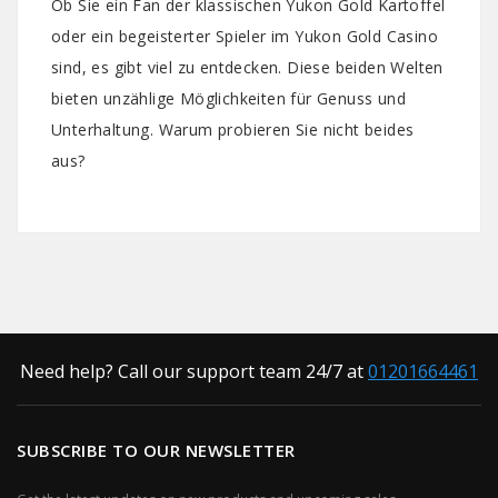
Ob Sie ein Fan der klassischen Yukon Gold Kartoffel
oder ein begeisterter Spieler im Yukon Gold Casino
sind, es gibt viel zu entdecken. Diese beiden Welten
bieten unzählige Möglichkeiten für Genuss und
Unterhaltung. Warum probieren Sie nicht beides
aus?
Need help? Call our support team 24/7 at
01201664461
SUBSCRIBE TO OUR NEWSLETTER