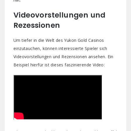
Videovorstellungen und
Rezessionen
Um tiefer in die Welt des Yukon Gold Casinos
einzutauchen, können interessierte Spieler sich
Videovorstellungen und Rezensionen ansehen. Ein
Beispiel hierfür ist dieses faszinierende Video: