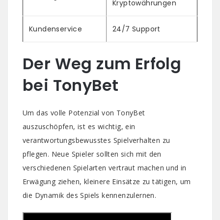
Kryptowährungen
Kundenservice
24/7 Support
Der Weg zum Erfolg
bei TonyBet
Um das volle Potenzial von TonyBet
auszuschöpfen, ist es wichtig, ein
verantwortungsbewusstes Spielverhalten zu
pflegen. Neue Spieler sollten sich mit den
verschiedenen Spielarten vertraut machen und in
Erwägung ziehen, kleinere Einsätze zu tätigen, um
die Dynamik des Spiels kennenzulernen.