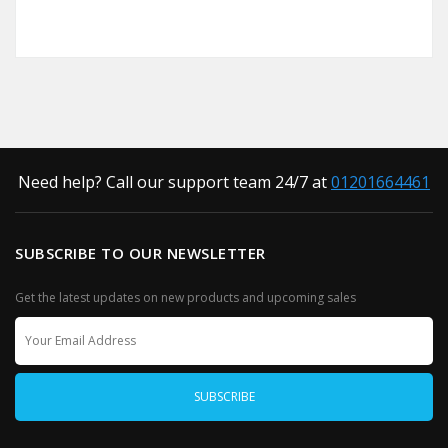
Need help? Call our support team 24/7 at
01201664461
SUBSCRIBE TO OUR NEWSLETTER
Get the latest updates on new products and upcoming sales