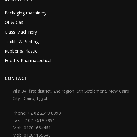
Packaging machinery
Oil & Gas
Glass Machinery
Textile & Printing
Rubber & Plastic
Food & Pharmaceutical
CONTACT
Villa 34, first district, 2nd region, 5th Settlement, New Cairo
City - Cairo, Egypt
Phone:
+2 02 2619 8990
Fax:
+2 02 2619 8991
Mob:
01201664461
Mob:
01281155649