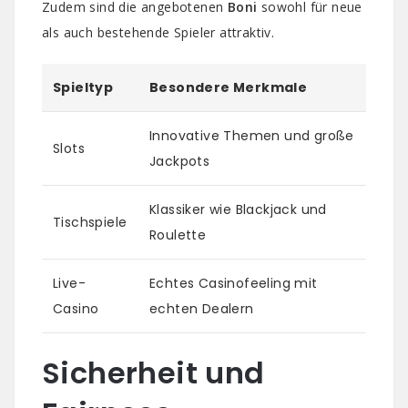
Zudem sind die angebotenen
Boni
sowohl für neue
als auch bestehende Spieler attraktiv.
Spieltyp
Besondere Merkmale
Innovative Themen und große
Slots
Jackpots
Klassiker wie Blackjack und
Tischspiele
Roulette
Live-
Echtes Casinofeeling mit
Casino
echten Dealern
Sicherheit und