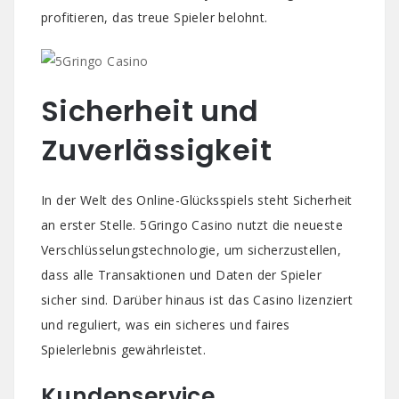
profitieren, das treue Spieler belohnt.
Sicherheit und
Zuverlässigkeit
In der Welt des Online-Glücksspiels steht Sicherheit
an erster Stelle. 5Gringo Casino nutzt die neueste
Verschlüsselungstechnologie, um sicherzustellen,
dass alle Transaktionen und Daten der Spieler
sicher sind. Darüber hinaus ist das Casino lizenziert
und reguliert, was ein sicheres und faires
Spielerlebnis gewährleistet.
Kundenservice