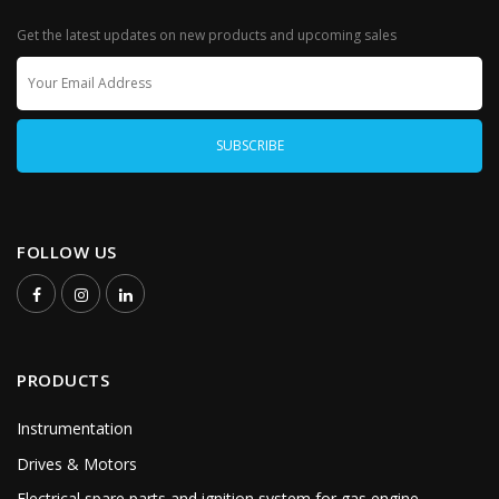
Get the latest updates on new products and upcoming sales
FOLLOW US
PRODUCTS
Instrumentation
Drives & Motors
Electrical spare parts and ignition system for gas engine