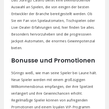
Das 5Gringo Casino bietet eine beeindruckende
Auswahl an Spielen, die von einigen der besten
Entwickler der Branche bereitgestellt werden. Ob
Sie ein Fan von Spielautomaten, Tischspielen oder
Live-Dealer-Erfahrungen sind, hier finden Sie alles.
Besonders hervorzuheben sind die progressiven
Jackpot-Automaten, die enormes Gewinnpotenzial
bieten.
Bonusse und Promotionen
5Gringo weiß, wie man seine Spieler bei Laune hält.
Neue Spieler werden mit einem großzügigen
Willkommensbonus empfangen, der ihre Spielzeit
verlängert und ihre Gewinnchancen erhöht.
Regelmäßige Spieler können von aufregenden
Promotionen und einem loyalen VIP-Programm