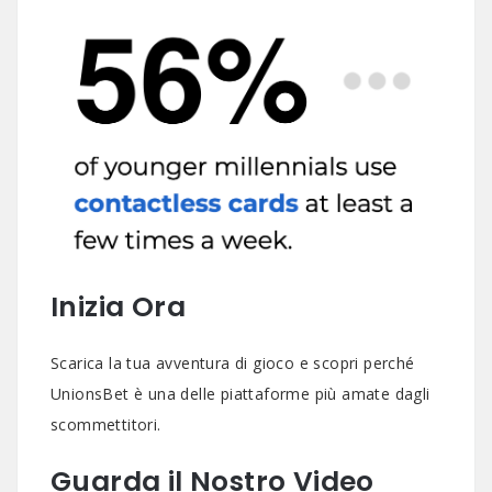
Inizia Ora
Scarica la tua avventura di gioco e scopri perché
UnionsBet è una delle piattaforme più amate dagli
scommettitori.
Guarda il Nostro Video