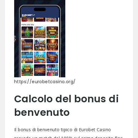
https://eurobetcasino.org/
Calcolo del bonus di
benvenuto
Il bonus di benvenuto tipico di Eurobet Casino