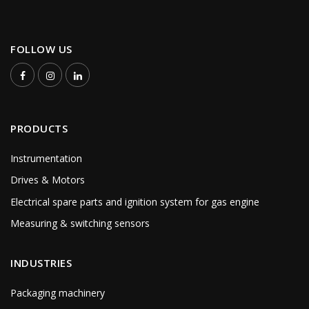
FOLLOW US
PRODUCTS
Instrumentation
Drives & Motors
Electrical spare parts and ignition system for gas engine
Measuring & switching sensors
INDUSTRIES
Packaging machinery