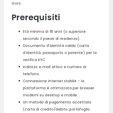
store.
Prerequisiti
Età minima di 18 anni (o superiore
secondo il paese di residenza).
Documento d’identità valido (carta
d’identità, passaporto o patente) per la
verifica KYC.
Indirizzo e‑mail attivo e numero di
telefono.
Connessione internet stabile – la
piattaforma è ottimizzata per browser
moderni su desktop e mobile.
Un metodo di pagamento accettato
(carta di credito/debito, portafoglio