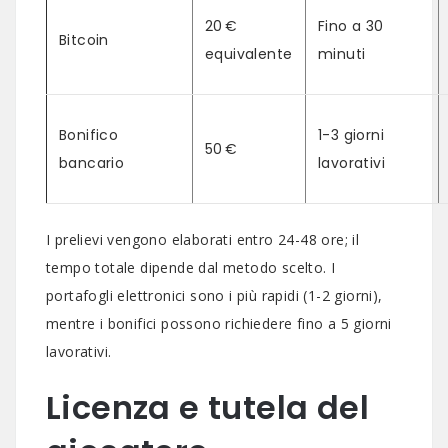
20 €
Fino a 30
Bitcoin
equivalente
minuti
Bonifico
1-3 giorni
50 €
bancario
lavorativi
I prelievi vengono elaborati entro 24-48 ore; il
tempo totale dipende dal metodo scelto. I
portafogli elettronici sono i più rapidi (1-2 giorni),
mentre i bonifici possono richiedere fino a 5 giorni
lavorativi.
Licenza e tutela del