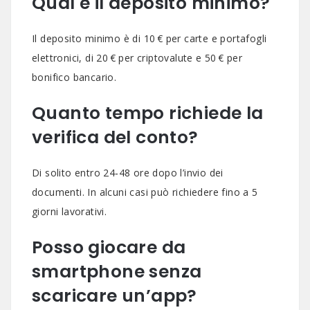
Qual è il deposito minimo?
Il deposito minimo è di 10 € per carte e portafogli
elettronici, di 20 € per criptovalute e 50 € per
bonifico bancario.
Quanto tempo richiede la
verifica del conto?
Di solito entro 24‑48 ore dopo l’invio dei
documenti. In alcuni casi può richiedere fino a 5
giorni lavorativi.
Posso giocare da
smartphone senza
scaricare un’app?