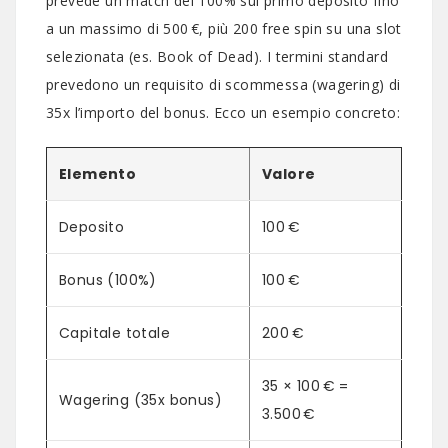
prevede un match del 100% sul primo deposito fino
a un massimo di 500 €, più 200 free spin su una slot
selezionata (es. Book of Dead). I termini standard
prevedono un requisito di scommessa (wagering) di
35x l’importo del bonus. Ecco un esempio concreto:
Elemento
Valore
Deposito
100 €
Bonus (100%)
100 €
Capitale totale
200 €
35 × 100 € =
Wagering (35x bonus)
3.500 €