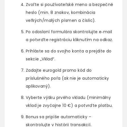
Zvoľte si používateľské meno a bezpečné
heslo (min. 8 znakov, kombinácia
veľkých/malých písmen a číslic).
Po odoslaní formulára skontrolujte e‑mail
a potvrďte registráciu kliknutím na odkaz.
Prihláste sa do svojho konta a prejdite do
sekcie „Vklad“.
Zadajte eurogold promo kód do
príslušného poľa (ak nie je automaticky
aplikovaný).
Vyberte výšku prvého vkladu (minimálny
vklad je zvyčajne 10 €) a potvrďte platbu.
Bonus sa pripíše automaticky –
skontrolujte v histórii transakcií.