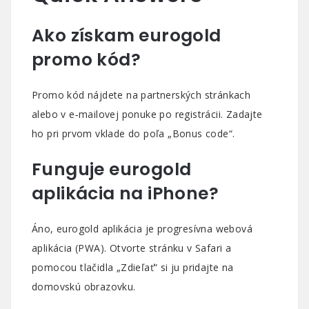
Ako získam eurogold
promo kód?
Promo kód nájdete na partnerských stránkach
alebo v e‑mailovej ponuke po registrácii. Zadajte
ho pri prvom vklade do poľa „Bonus code“.
Funguje eurogold
aplikácia na iPhone?
Áno, eurogold aplikácia je progresívna webová
aplikácia (PWA). Otvorte stránku v Safari a
pomocou tlačidla „Zdieľať“ si ju pridajte na
domovskú obrazovku.