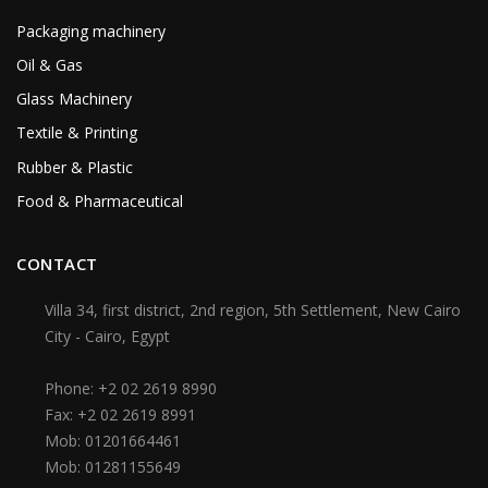
Packaging machinery
Oil & Gas
Glass Machinery
Textile & Printing
Rubber & Plastic
Food & Pharmaceutical
CONTACT
Villa 34, first district, 2nd region, 5th Settlement, New Cairo
City - Cairo, Egypt
Phone:
+2 02 2619 8990
Fax:
+2 02 2619 8991
Mob:
01201664461
Mob:
01281155649