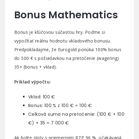
Bonus Mathematics
Bonus je kľúčovou súčasťou hry. Poďme si
vypočítať reálnu hodnotu vkladového bonusu.
Predpokladajme, že Eurogold ponúka 100% bonus
do 500 € s požiadavkou na pretočenie (wagering)
35× (bonus + vklad).
Príklad výpočtu:
Vklad: 100 €
Bonus: 100 % z 100 € = 100 €
Celková suma na pretočenie: (100 € + 100
€) × 35 = 7 000 €
Ak hráte sloty s priemerným RTP 96 %, očakávaná