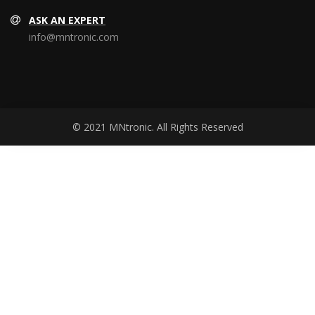
ASK AN EXPERT
info@mntronic.com
© 2021 MNtronic. All Rights Reserved