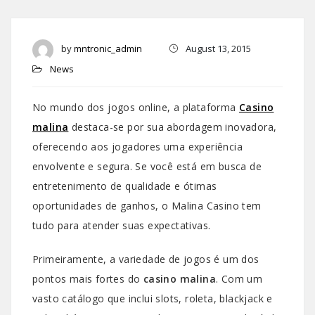
by
mntronic_admin
August 13, 2015
News
No mundo dos jogos online, a plataforma
Casino
malina
destaca-se por sua abordagem inovadora,
oferecendo aos jogadores uma experiência
envolvente e segura. Se você está em busca de
entretenimento de qualidade e ótimas
oportunidades de ganhos, o Malina Casino tem
tudo para atender suas expectativas.
Primeiramente, a variedade de jogos é um dos
pontos mais fortes do
casino malina
. Com um
vasto catálogo que inclui slots, roleta, blackjack e