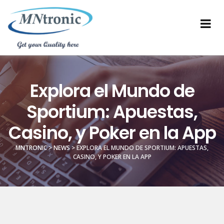
Explora el Mundo de
Sportium: Apuestas,
Casino, y Poker en la App
MNTRONIC
>
NEWS
>
EXPLORA EL MUNDO DE SPORTIUM: APUESTAS,
CASINO, Y POKER EN LA APP