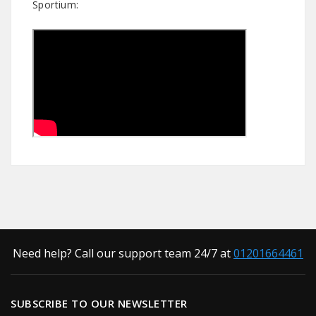
Sportium:
Need help? Call our support team 24/7 at
01201664461
SUBSCRIBE TO OUR NEWSLETTER