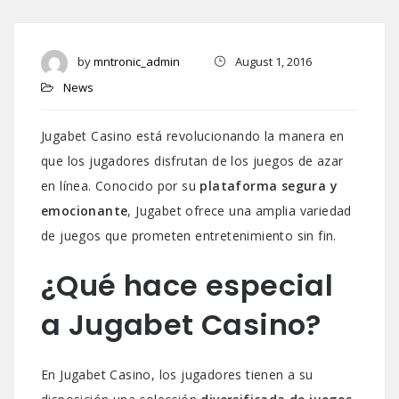
by
mntronic_admin
August 1, 2016
News
Jugabet Casino está revolucionando la manera en
que los jugadores disfrutan de los juegos de azar
en línea. Conocido por su
plataforma segura y
emocionante
, Jugabet ofrece una amplia variedad
de juegos que prometen entretenimiento sin fin.
¿Qué hace especial
a Jugabet Casino?
En Jugabet Casino, los jugadores tienen a su