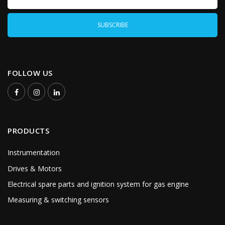
FOLLOW US
PRODUCTS
Instrumentation
Drives & Motors
Electrical spare parts and ignition system for gas engine
Measuring & switching sensors