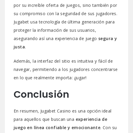
por su increíble oferta de juegos, sino también por
su compromiso con la seguridad de sus jugadores.
Jugabet usa tecnología de última generación para
proteger la información de sus usuarios,
asegurando así una experiencia de juego
segura y
justa
.
Además, la interfaz del sitio es intuitiva y fácil de
navegar, permitiendo a los jugadores concentrarse
en lo que realmente importa: ¡jugar!
Conclusión
En resumen, Jugabet Casino es una opción ideal
para aquellos que buscan una
experiencia de
juego en línea confiable y emocionante
. Con su