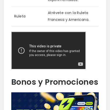
Atrévete con la Ruleta
Ruleta
Francesa y Americana.
Bonos y Promociones